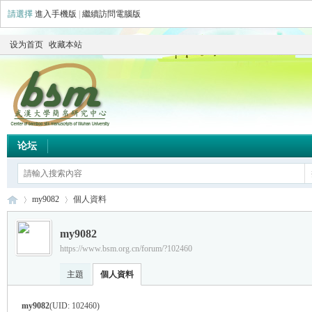
請選擇
進入手機版
|
繼續訪問電腦版
设为首页
收藏本站
论坛
my9082
個人資料
my9082
https://www.bsm.org.cn/forum/?102460
简
›
›
主題
個人資料
my9082
(UID: 102460)