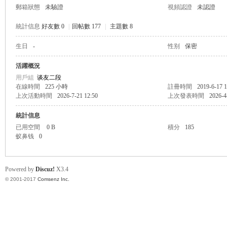
郵箱狀態
未驗證
視頻認證
未認證
統計信息
好友數 0
|
回帖數 177
|
主題數 8
生日
-
性别
保密
帛
活躍概況
用戶組
谈友二段
在線時間
225 小時
註冊時間
2019-6-17 1
上次活動時間
2026-7-21 12:50
上次發表時間
2026-4
統計信息
已用空間
0 B
積分
185
蚁鼻钱
0
网
Powered by
Discuz!
X3.4
© 2001-2017
Comsenz Inc.