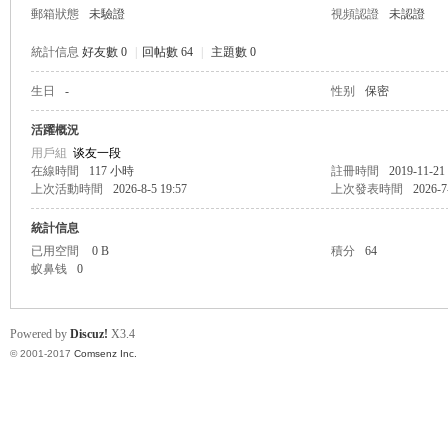
郵箱狀態
未驗證
視頻認證
未認證
統計信息
好友數 0
|
回帖數 64
|
主題數 0
生日
-
性别
保密
帛
活躍概況
用戶組
谈友一段
在線時間
117 小時
註冊時間
2019-11-21
上次活動時間
2026-8-5 19:57
上次發表時間
2026-7
統計信息
已用空間
0 B
積分
64
蚁鼻钱
0
网
Powered by
Discuz!
X3.4
© 2001-2017
Comsenz Inc.