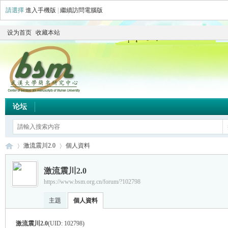
請選擇
進入手機版
|
繼續訪問電腦版
设为首页
收藏本站
论坛
激流震川2.0
個人資料
激流震川2.0
https://www.bsm.org.cn/forum/?102798
简
›
›
主題
個人資料
激流震川2.0
(UID: 102798)