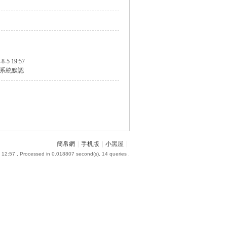
-8-5 19:57
系統默認
簡帛網
|
手机版
|
小黑屋
|
 12:57
, Processed in 0.018807 second(s), 14 queries .