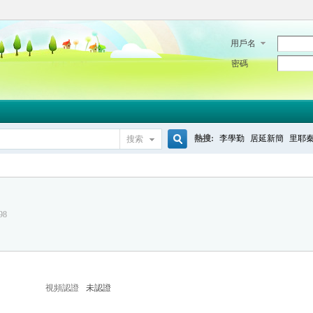
用戶名
密碼
熱搜:
李學勤
居延新簡
里耶
搜索
搜
98
索
視頻認證
未認證