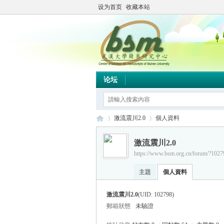
设为首页
收藏本站
论坛
激流震川2.0
個人資料
激流震川2.0
https://www.bsm.org.cn/forum/?1027
简
›
›
主題
個人資料
激流震川2.0
(UID: 102798)
郵箱狀態
未驗證