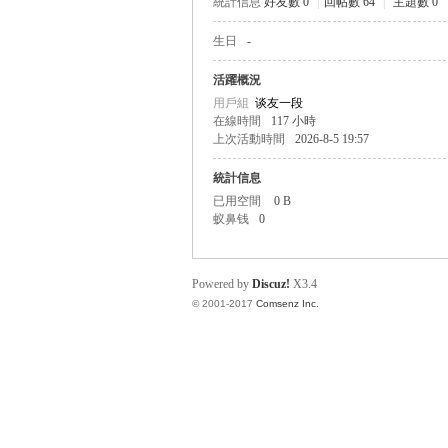
統計信息
好友數 0
|
回帖數 64
|
主題數 0
生日
-
帛
活躍概況
用戶組
谈友一段
在線時間
117 小時
上次活動時間
2026-8-5 19:57
統計信息
已用空間
0 B
蚁鼻钱
0
网
Powered by
Discuz!
X3.4
© 2001-2017
Comsenz Inc.