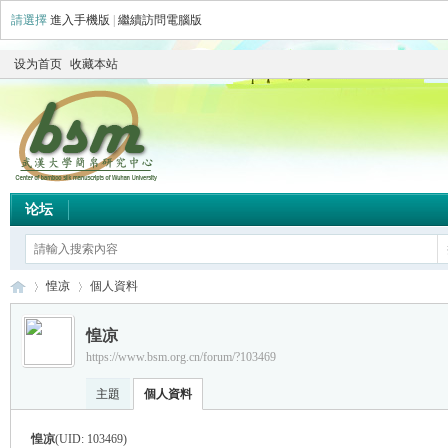
請選擇
進入手機版
|
繼續訪問電腦版
设为首页
收藏本站
论坛
惶凉
個人資料
惶凉
https://www.bsm.org.cn/forum/?103469
简
›
›
主題
個人資料
惶凉
(UID: 103469)