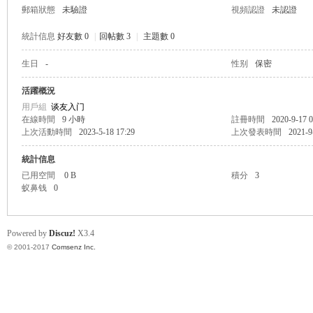
郵箱狀態
未驗證
視頻認證
未認證
統計信息
好友數 0
|
回帖數 3
|
主題數 0
生日
-
性别
保密
帛
活躍概況
用戶組
谈友入门
在線時間
9 小時
註冊時間
2020-9-17 0
上次活動時間
2023-5-18 17:29
上次發表時間
2021-9
統計信息
已用空間
0 B
積分
3
蚁鼻钱
0
网
Powered by
Discuz!
X3.4
© 2001-2017
Comsenz Inc.