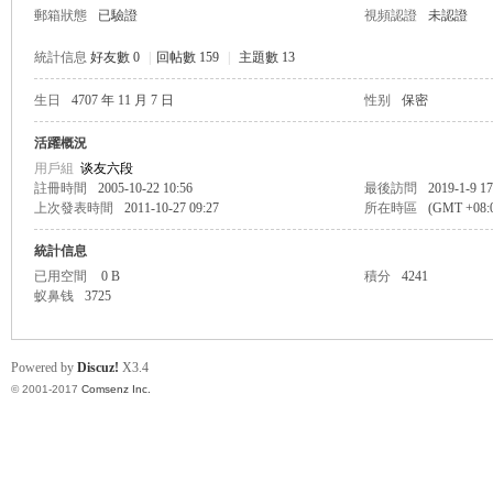
郵箱狀態
已驗證
視頻認證
未認證
統計信息
好友數 0
|
回帖數 159
|
主題數 13
生日
4707 年 11 月 7 日
性别
保密
帛
活躍概況
用戶組
谈友六段
註冊時間
2005-10-22 10:56
最後訪問
2019-1-9 17
上次發表時間
2011-10-27 09:27
所在時區
(GMT +08
統計信息
已用空間
0 B
積分
4241
蚁鼻钱
3725
网
Powered by
Discuz!
X3.4
© 2001-2017
Comsenz Inc.