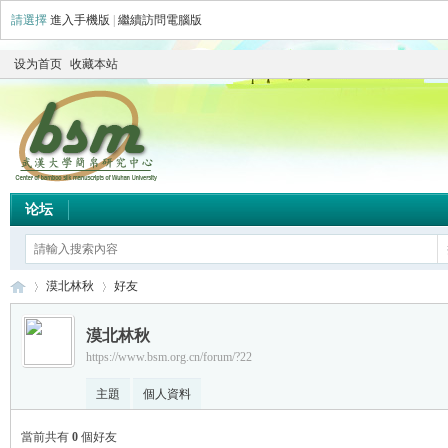
請選擇
進入手機版
|
繼續訪問電腦版
设为首页
收藏本站
论坛
漠北林秋
好友
漠北林秋
https://www.bsm.org.cn/forum/?22
简
›
›
主題
個人資料
當前共有
0
個好友