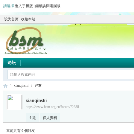
請選擇
進入手機版
|
繼續訪問電腦版
设为首页
收藏本站
论坛
xianqinshi
好友
xianqinshi
https://www.bsm.org.cn/forum/?2688
简
›
›
主題
個人資料
當前共有
0
個好友