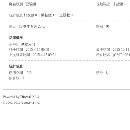
郵箱狀態
已驗證
視頻認證
未認證
統計信息
好友數 0
|
回帖數 1
|
主題數 0
生日
1979 年 6 月 26 日
性别
男
帛
活躍概況
用戶組
谈友入门
註冊時間
2015-4-14 09:59
最後訪問
2015-10-11
上次發表時間
2015-4-15 09:21
所在時區
(GMT +08
統計信息
已用空間
0 B
積分
8
蚁鼻钱
5
网
Powered by
Discuz!
X3.4
© 2001-2017
Comsenz Inc.