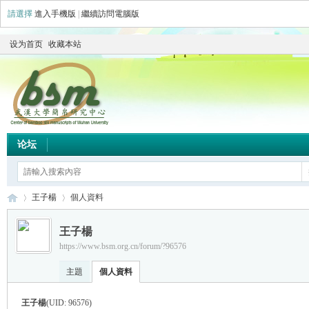
請選擇
進入手機版
|
繼續訪問電腦版
设为首页
收藏本站
论坛
王子楊
個人資料
王子楊
https://www.bsm.org.cn/forum/?96576
简
›
›
主題
個人資料
王子楊
(UID: 96576)