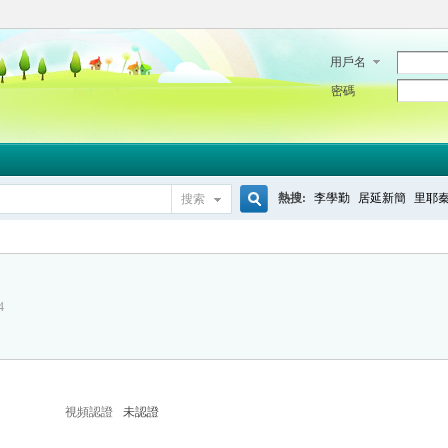
用戶名
密碼
熱搜:
李學勤
居延新簡
里耶
搜索
搜
4
索
視頻認證
未認證