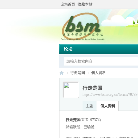
设为首页
收藏本站
论坛
行走楚国
個人資料
行走楚国
https://www.bsm.org.cn/forum/?9737
简
›
›
主題
個人資料
行走楚国
(UID: 97374)
郵箱狀態
已驗證