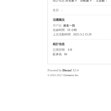
統計信息
好友數 0
|
回帖數 4
|
主題數 7
生日
-
帛
活躍概況
用戶組
谈友一段
在線時間
18 小時
上次活動時間
2025-3-2 15:29
統計信息
已用空間
0 B
蚁鼻钱
60
网
Powered by
Discuz!
X3.4
© 2001-2017
Comsenz Inc.