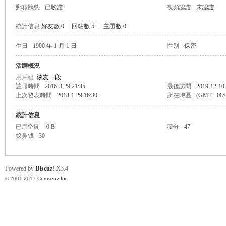
郵箱狀態
已驗證
視頻認證
未認證
統計信息
好友數 0
|
回帖數 5
|
主題數 0
生日
1900 年 1 月 1 日
性别
保密
帛
活躍概況
用戶組
谈友一段
註冊時間
2016-3-29 21:35
最後訪問
2019-12-10
上次發表時間
2018-1-29 16:30
所在時區
(GMT +08
統計信息
已用空間
0 B
積分
47
蚁鼻钱
30
网
Powered by
Discuz!
X3.4
© 2001-2017
Comsenz Inc.