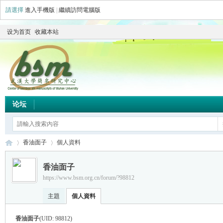
請選擇
進入手機版
|
繼續訪問電腦版
设为首页
收藏本站
论坛
香油面子
個人資料
香油面子
https://www.bsm.org.cn/forum/?98812
简
›
›
主題
個人資料
香油面子
(UID: 98812)