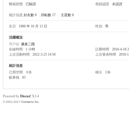
郵箱狀態
已驗證
視頻認證
未認證
統計信息
好友數 0
|
回帖數 17
|
主題數 0
生日
1900 年 10 月 13 日
性别
男
帛
活躍概況
用戶組
谈友二段
在線時間
1 小時
註冊時間
2016-4-18 2
上次活動時間
2022-3-25 14:50
上次發表時間
2018-1
統計信息
已用空間
0 B
積分
136
蚁鼻钱
85
网
Powered by
Discuz!
X3.4
© 2001-2017
Comsenz Inc.