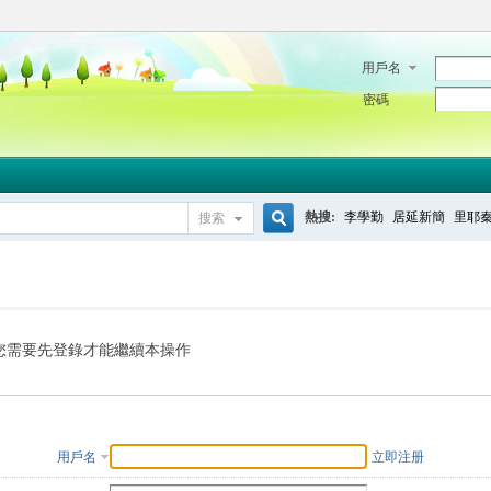
用戶名
密碼
熱搜:
李學勤
居延新簡
里耶
搜索
搜
索
您需要先登錄才能繼續本操作
用戶名
立即注册