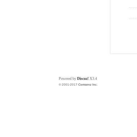
Powered by
Discuz!
X3.4
© 2001-2017
Comsenz Inc.