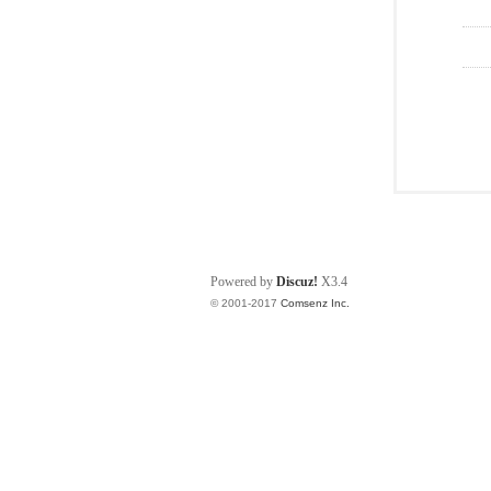
Powered by
Discuz!
X3.4
© 2001-2017
Comsenz Inc.