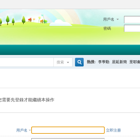
用戶名
密碼
熱搜:
李學勤
居延新簡
里耶
搜索
搜
索
您需要先登錄才能繼續本操作
用戶名
立即注册