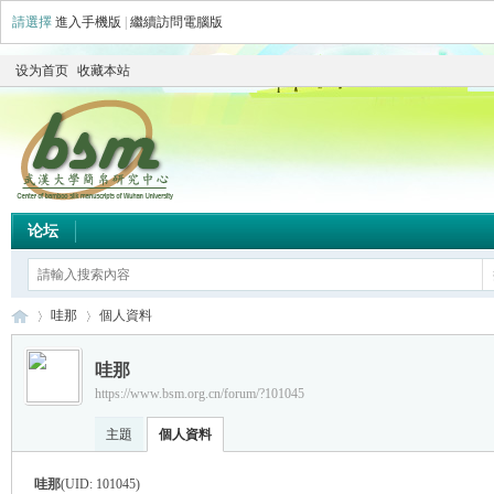
請選擇
進入手機版
|
繼續訪問電腦版
设为首页
收藏本站
论坛
哇那
個人資料
哇那
https://www.bsm.org.cn/forum/?101045
简
›
›
主題
個人資料
哇那
(UID: 101045)