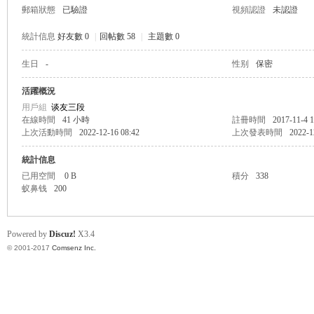
郵箱狀態
已驗證
視頻認證
未認證
統計信息
好友數 0
|
回帖數 58
|
主題數 0
生日
-
性别
保密
帛
活躍概況
用戶組
谈友三段
在線時間
41 小時
註冊時間
2017-11-4 1
上次活動時間
2022-12-16 08:42
上次發表時間
2022-1
統計信息
已用空間
0 B
積分
338
蚁鼻钱
200
网
Powered by
Discuz!
X3.4
© 2001-2017
Comsenz Inc.