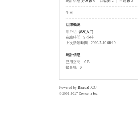
統計信息
好友數 0
|
回帖數 2
|
主題數 2
生日
-
帛
活躍概況
用戶組
谈友入门
在線時間
9 小時
上次活動時間
2020-7-19 08:10
統計信息
已用空間
0 B
蚁鼻钱
0
网
Powered by
Discuz!
X3.4
© 2001-2017
Comsenz Inc.