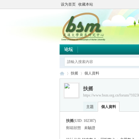
设为首页
收藏本站
论坛
扶摇
個人資料
扶摇
https://www.bsm.org.cn/forum/?1023
简
›
›
主題
個人資料
扶摇
(UID: 102387)
郵箱狀態
未驗證