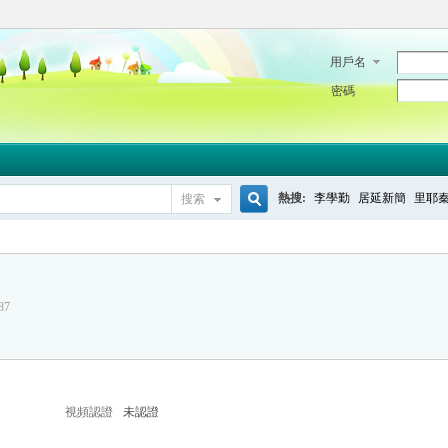
用戶名
密碼
熱搜:
李學勤
居延新簡
里耶
搜索
搜
87
索
視頻認證
未認證