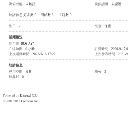
郵箱狀態
未驗證
視頻認證
未認證
統計信息
好友數 0
|
回帖數 3
|
主題數 0
生日
-
性别
保密
帛
活躍概況
用戶組
谈友入门
在線時間
9 小時
註冊時間
2020-9-17 0
上次活動時間
2023-5-18 17:29
上次發表時間
2021-9
統計信息
已用空間
0 B
積分
3
蚁鼻钱
0
网
Powered by
Discuz!
X3.4
© 2001-2017
Comsenz Inc.