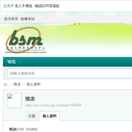
請選擇
進入手機版
|
繼續訪問電腦版
设为首页
收藏本站
论坛
惶凉
個人資料
惶凉
https://www.bsm.org.cn/forum/?103469
简
›
›
主題
個人資料
惶凉
(UID: 103469)