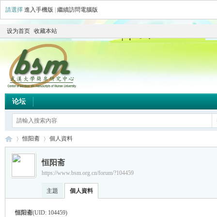
請選擇
進入手機版
|
繼續訪問電腦版
设为首页
收藏本站
论坛
恒阳斋
個人資料
恒阳斋
https://www.bsm.org.cn/forum/?104459
简
›
›
主題
個人資料
恒阳斋
(UID: 104459)