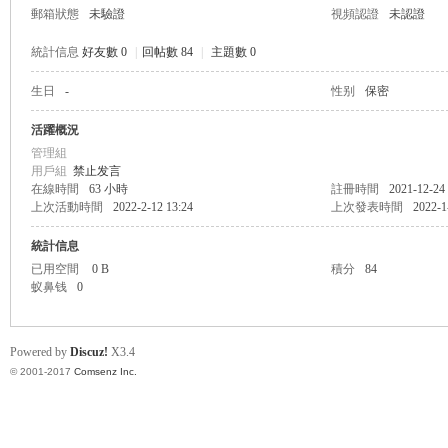
郵箱狀態
未驗證
視頻認證
未認證
統計信息
好友數 0
|
回帖數 84
|
主題數 0
生日
-
性别
保密
帛
活躍概況
管理組
用戶組
禁止发言
在線時間
63 小時
註冊時間
2021-12-24
上次活動時間
2022-2-12 13:24
上次發表時間
2022-1
統計信息
已用空間
0 B
積分
84
蚁鼻钱
0
网
Powered by
Discuz!
X3.4
© 2001-2017
Comsenz Inc.