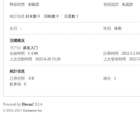
郵箱狀態
未驗證
視頻認證
未認證
統計信息
好友數 0
|
回帖數 0
|
主題數 1
生日
-
性别
保密
帛
活躍概況
用戶組
谈友入门
在線時間
5 小時
註冊時間
2022-5-2 03
上次活動時間
2022-8-20 15:28
上次發表時間
2022-5
統計信息
已用空間
0 B
積分
1
蚁鼻钱
0
网
Powered by
Discuz!
X3.4
© 2001-2017
Comsenz Inc.