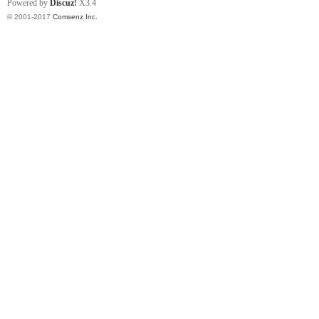
Powered by
Discuz!
X3.4
© 2001-2017
Comsenz Inc.