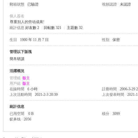
郵箱狀態
已驗證
視頻認證
未認證
個人簽名
尊重别人的劳动成果!
統計信息
好友數 2
|
回帖數 321
|
主題數 32
帛
生日
1900 年 11 月 7 日
性别
保密
管理以下版塊
簡帛研讀
活躍概況
管理組
版主
用戶組
版主
在線時間
6 小時
註冊時間
2006-3-29 2
上次活動時間
2021-2-3 20:39
上次發表時間
2021-1
网
統計信息
已用空間
0 B
積分
3099
蚁鼻钱
2056