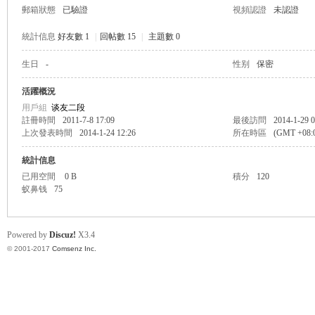
郵箱狀態
已驗證
視頻認證
未認證
統計信息
好友數 1
|
回帖數 15
|
主題數 0
生日
-
性别
保密
帛
活躍概況
用戶組
谈友二段
註冊時間
2011-7-8 17:09
最後訪問
2014-1-29 0
上次發表時間
2014-1-24 12:26
所在時區
(GMT +08
統計信息
已用空間
0 B
積分
120
蚁鼻钱
75
网
Powered by
Discuz!
X3.4
© 2001-2017
Comsenz Inc.