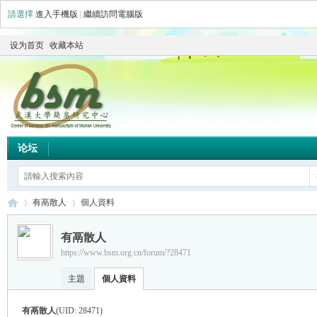
請選擇
進入手機版
|
繼續訪問電腦版
设为首页
收藏本站
论坛
有鬲散人
個人資料
有鬲散人
https://www.bsm.org.cn/forum/?28471
简
›
›
主題
個人資料
有鬲散人
(UID: 28471)