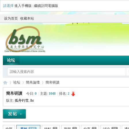
請選擇
進入手機版
|
繼續訪問電腦版
设为首页
收藏本站
论坛
论坛
簡帛論壇
簡帛研讀
簡帛研讀
今日:
0
|
主題:
1048
|
排名:
2
版主:
孤舟钓雪
,
lht
简
»
›
›