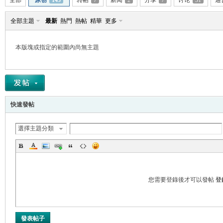
全部
原创
145
转帖
7
新闻
2
分享
7
讨论
31
通
全部主題
最新
熱門
熱帖
精華
更多
本版塊或指定的範圍內尚無主題
帛
快速發帖
選擇主題分類
网
您需要登錄後才可以發帖
登
發表帖子