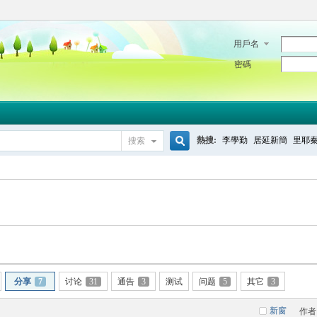
用戶名
密碼
熱搜:
李學勤
居延新簡
里耶
搜索
搜
索
分享
7
讨论
31
通告
3
测试
问题
5
其它
3
新窗
作者