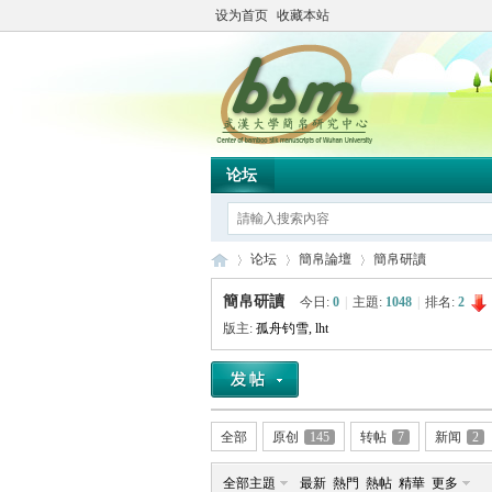
设为首页
收藏本站
论坛
论坛
簡帛論壇
簡帛研讀
簡帛研讀
今日:
0
|
主題:
1048
|
排名:
2
版主:
孤舟钓雪
,
lht
简
»
›
›
全部
原创
145
转帖
7
新闻
2
全部主題
最新
熱門
熱帖
精華
更多