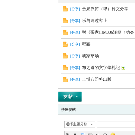
悬泉汉简（肆）释文分享
[
分享
]
乐与餌过客止
[
分享
]
帛
對《張家山M336漢簡〈功
[
分享
]
程寤
[
分享
]
胡家草场
[
分享
]
布之道的文字學札記
[
分享
]
上博八即将出版
[
分享
]
网
快速發帖
選擇主題分類