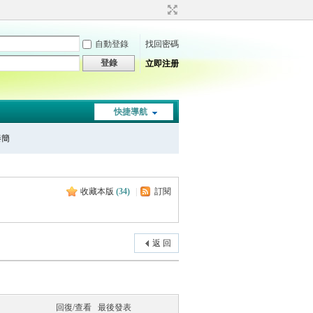
自動登錄
找回密碼
登錄
立即注册
快捷導航
秦簡
收藏本版
(
34
)
|
訂閱
返 回
回復/查看
最後發表