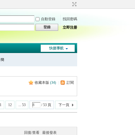
自動登錄
找回密碼
登錄
立即注册
快捷導航
秦簡
收藏本版
(
34
)
|
訂閱
1
12
... 53
/ 53 頁
下一頁
回復/查看
最後發表