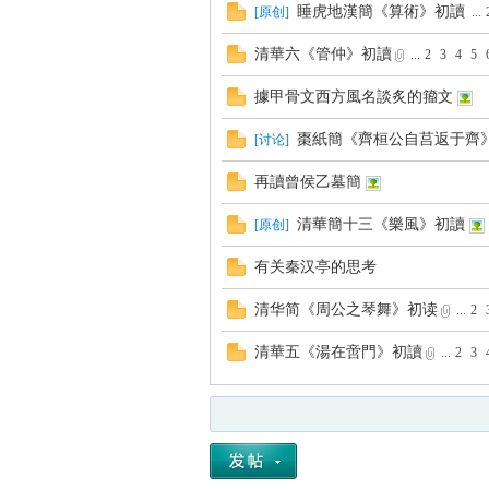
睡虎地漢簡《算術》初讀
[
原创
]
...
清華六《管仲》初讀
...
2
3
4
5
據甲骨文西方風名談炙的籀文
棗紙簡《齊桓公自莒返于齊
[
讨论
]
再讀曾侯乙墓簡
清華簡十三《樂風》初讀
[
原创
]
有关秦汉亭的思考
清华简《周公之琴舞》初读
...
2
清華五《湯在啻門》初讀
...
2
3