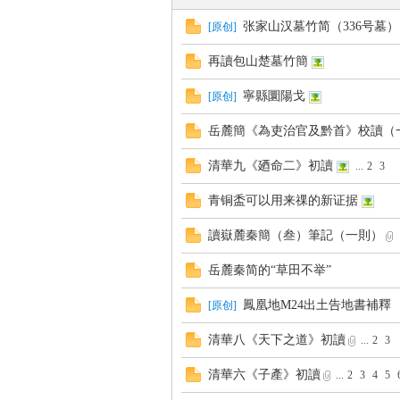
张家山汉墓竹简（336号墓
[
原创
]
再讀包山楚墓竹簡
帛
寧縣圜陽戈
[
原创
]
岳麓簡《為吏治官及黔首》校讀（
清華九《廼命二》初讀
...
2
3
青铜盉可以用来祼的新证据
讀嶽麓秦簡（叁）筆記（一則）
网
岳麓秦简的“草田不举”
鳳凰地M24出土告地書補釋
[
原创
]
清華八《天下之道》初讀
...
2
3
清華六《子產》初讀
...
2
3
4
5