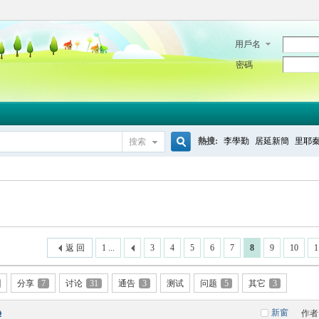
用戶名
密碼
熱搜:
李學勤
居延新簡
里耶
搜索
搜
索
返 回
1 ...
3
4
5
6
7
8
9
10
1
分享
7
讨论
31
通告
3
测试
问题
5
其它
3
新窗
作者