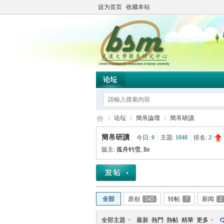
设为首页
收藏本站
论坛
论坛
簡帛論壇
簡帛研讀
簡帛研讀
今日:
0
|
主題:
1048
|
排名:
2
版主:
孤舟钓雪
,
lht
简
»
›
›
全部
原创
145
转帖
7
新闻
2
全部主題
最新
熱門
熱帖
精華
更多