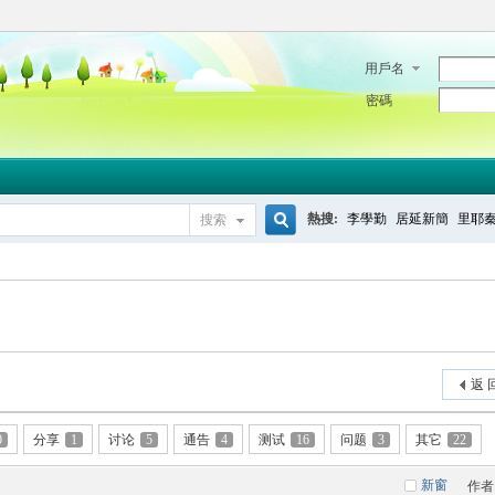
用戶名
密碼
熱搜:
李學勤
居延新簡
里耶
搜索
搜
索
返 
0
分享
1
讨论
5
通告
4
测试
16
问题
3
其它
22
新窗
作者