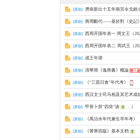
濟南新出十五年南宮令戈銘
[
原创
]
商周斷代——基於對《史記》所
[
原创
]
帛
西周开国年表一 周文王（2024
[
原创
]
西周开国年表二·周武王（2025
[
原创
]
成王年谱
[
原创
]
清華簡《逸商書》概論
[
原创
]
《“三苗日食”年代考》
[
原创
]
网
西汉文士司马相及其艺术成
[
原创
]
甲骨卜辞“四癸”谈
[
原创
]
...
2
《禹治水年代兼生卒年考》
[
原创
]
《菁華四版》基本文档
[
原创
]