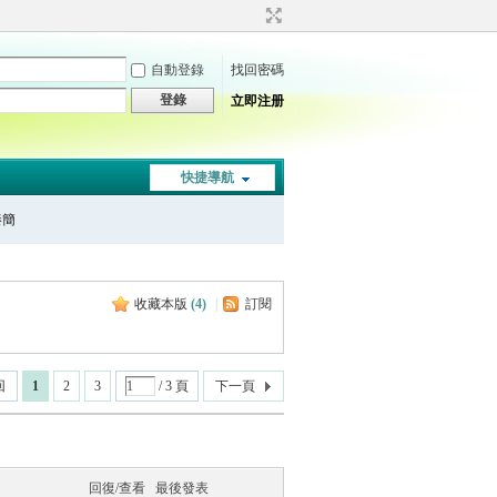
自動登錄
找回密碼
登錄
立即注册
快捷導航
秦簡
收藏本版
(
4
)
|
訂閱
回
1
2
3
/ 3 頁
下一頁
回復/查看
最後發表