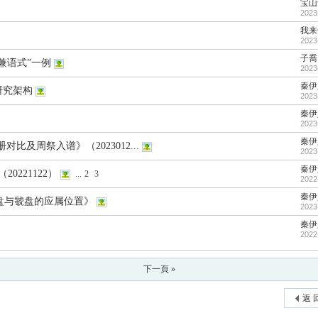
宝山
2023
我来
2023
子喬
兼语式”一例
2023
秦伊
研究架构
2023
秦伊
2023
秦伊
比及周祭入谱》（2023012...
2023
秦伊
0221122）
...
2
3
2022
秦伊
盘与虢盘的应属位置》
2023
秦伊
2022
下一頁 »
返 