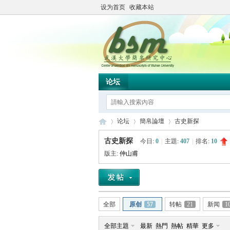
设为首页
收藏本站
论坛
论坛
簡帛論壇
古史新探
古史新探
今日:
0
|
主題:
407
|
排名:
10
版主:
仲山甫
简
»
›
›
全部
原创
57
转帖
21
新闻
1
全部主題
最新
熱門
熱帖
精華
更多