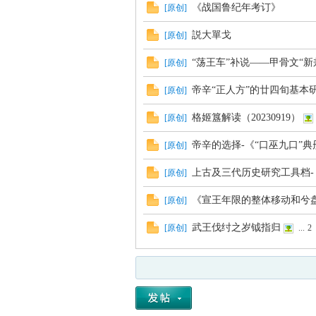
《战国鲁纪年考订》
[
原创
]
説大單戈
[
原创
]
“荡王车”补说——甲骨文“新
[
原创
]
帝辛“正人方”的廿四旬基本
[
原创
]
格姬簋解读（20230919）
[
原创
]
帝辛的选择-《“口巫九口”典册对
[
原创
]
上古及三代历史研究工具档-（2
[
原创
]
《宣王年限的整体移动和兮
[
原创
]
武王伐纣之岁钺指归
[
原创
]
...
2