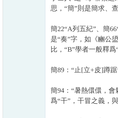
思，“簡”則是簡求、
簡22“A列五紀”、簡6
是“奏”字，如《豳公盨
比，“B”學者一般釋
簡89：“止[立+皮]蹲踞
簡94：“暑熱儇儇，會氣
爲“干”，干冒之義，