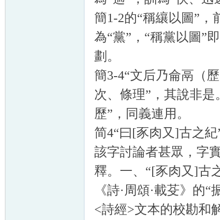
簡1-2的“稱纕以圖”
為“黨”，“稱黨以圖
劃。
簡3-4“文后乃侖鬲（
次、條理”，其說非是。
歷”，同義連用。
简4“曰[豕肉又]古之紀
該字討論者甚眾，字實
釋。一、“[豕肉又]古
《詩·周頌·載芟》的
<詩經>文本的校勘和解讀