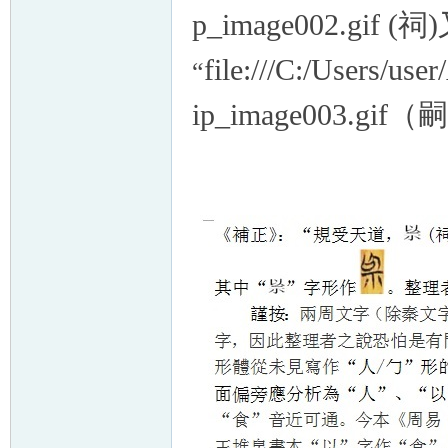
p_image002.gif 
file:///C:/Users/us
“
ip_image003.gif
（嗣