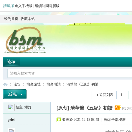
請選擇
進入手機版
|
繼續訪問電腦版
设为首页
收藏本站
论坛
论坛
簡帛論壇
簡帛研讀
清華簡《五紀》初讀
返回列表
1 ...
樓主:
潘灯
[原创]
清華簡《五紀》初讀
[複製
简
»
›
›
›
gefei
發表於 2021-12-18 08:48
|
顯示全部樓層