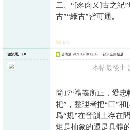
二、“[豕肉又]古之紀
古”“緣古”皆可通。
回復
激流震川2.0
發表於 2021-12-18 12:36
|
顯示全部樓層
本帖最後由 激流
簡17“禮義所止，愛
祀”，整理者把“巨”和[
爲“規”在音韻上存在
矩是抽象的還是具體的