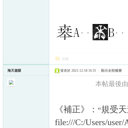
回復
海天遊蹤
發表於 2021-12-18 16:35
|
顯示全部樓層
本帖最後由 海
《補正》：
規受天
“
file:///C:/Users/use