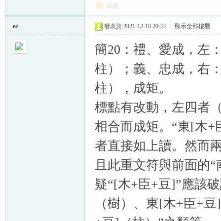
回復
ee
發表於 2021-12-18 20:33
|
顯示全部樓層
簡20：禮、愛成，左：
柱）；義、忠成，右：
柱），成矩。
標點有改動，左四者
相合而成矩。“東[木+臣
者直接如上讀。然而
且此重文符與前面的“
疑“[木+臣+豆]”應
（樹）、東[木+臣+豆]