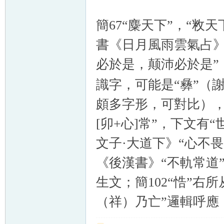
簡67“麋天下”，“敉
書《日月風雨雲氣占》，
必於是，颠沛必於是”
識字，可能是“彝”（
頗多字形，可對比），“
[卯+心]常”，下文有“
文子
·大道下
》
“心不
《後漢書》“不軌常道
生文；簡102“
悎
”右所
（祥）乃亡”邏輯呼應