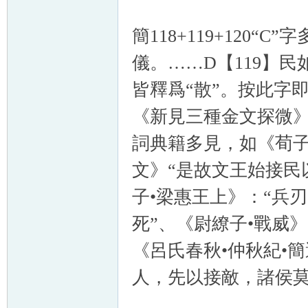
簡118+119+120
儀。……D【119】
皆釋爲“散”。按此字
《新見三種金文探微》
詞典籍多見，如《荀子
文》“是故文王始接民
子•梁惠王上》：“兵
死”、《尉繚子•戰威
《呂氏春秋•仲秋紀•
人，先以接敵，諸侯莫