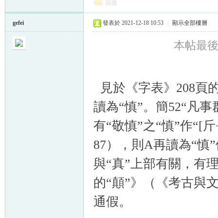
回復
gefei
發表於 2021-12-18 10:53
|
顯示全部樓層
本帖最後由 g
見於《字表》208頁的
讀為“慎”。簡52“凡
有“敬慎”之“慎”作“[
87），則A再讀為“
與“真”上部有關，有
的“顛”》（《考古與文
通假。