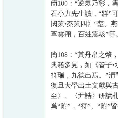
簡100：“逆氣乃彰，
石小力先生讀，“牂”可
國策•秦策四》“楚、
革雲翔，百姓震駭”等
簡108：“其丹帛之幣
典籍多見，如《管子•
符瑞，九德出焉。”清華
復旦大學出土文獻與
至〉、〈尹誥〉研讀札記
爲“附”，“符”、“附”