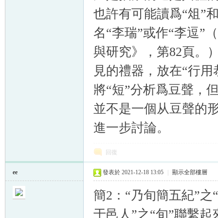
也許有可能讀爲“俎”和
名“李瑞”或作“李逗
與研究》，第82頁。
見的禮器，放在“行用
將“短”分析爲豆聲，
並不是一個从豆聲的
進一步討論。
回復
ee
發表於 2021-12-18 13:05
|
顯示全部樓層
簡2：“乃旬簡五紀”之
于邑人”之“旬”聯繫