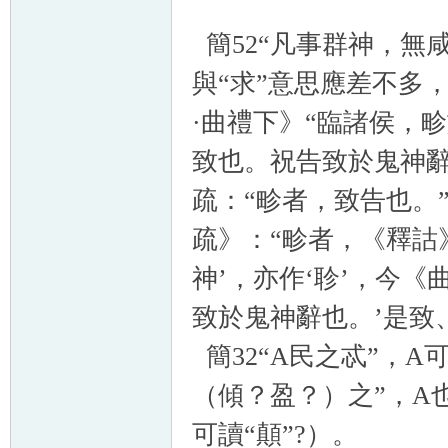
簡52“凡事群神，無咸
與“求”意思應差不多
·曲禮下》“臨諸侯，畛
致也。祝告致於鬼神辭
疏：“畛者，致告也。
疏》：“畛者，《釋詁
神’，亦作‘聄’，今《
致於鬼神辭也。’是致
簡32“A民之忒”，A可
（傾？盈？）之”，A
可讀“顛”?）。