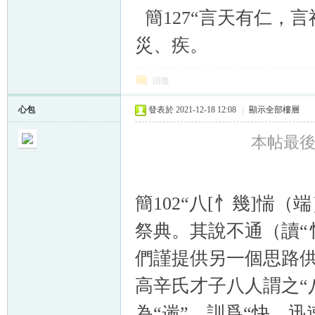
簡127“言天有仁，言
災、疾。
回復
心包
發表於 2021-12-18 12:08
|
顯示全部樓層
本帖最後由 
簡102“八[忄幾]惴
祭典。其說不通（讀“忄
們謹提供另一個思路供
高辛氏才子八人謂之“
為“遄”，訓爲“快、迅