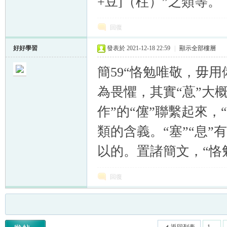
+豆]（柱）”之類等。
回復
好好學習
發表於 2021-12-18 22:59
|
顯示全部樓層
簡59“恪勉唯敬，毋用
為畏懼，其實“蒠”大
作”的“僿”聯繫起來，
類的含義。“塞”“息”
以的。置諸簡文，“恪
回復