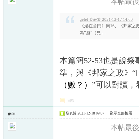
本帖最後由 g
gefei 發表於 2021-12-17 14:00
《湯在啻門》簡16、《邦家之政
為“濫”（見 ...
帛
本篇簡52-53也是說
準，與《邦家之政》“
（數？）
”可以對讀，
网
回復
gefei
發表於 2021-12-18 09:07
|
顯示全部樓層
本帖最後由 g