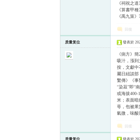
《祠祝之道》
《算書甲種》
《禹九策》7
回復
质量复位
發表於 2023
《病方》簡
吸汁，漲到
按，文獻中不
屬日紐談部
繫傳》《事
“染菽”即
或海拔40
米；表面暗
萼，包被果
氣微，味酸而
回復
质量复位
發表於 2023