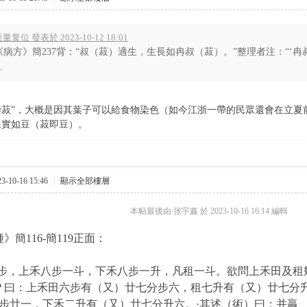
量复位 發表於 2023-10-12 18:01
《病方》簡237背：“叔（菽）適生，生長如冉叔（菽）。”整理者注：“‘冉叔
.
染菽”，大概是因其葉子可以給食物染色（如今江浙一帶的民眾還會在立夏
果實如豆（菽即豆）。
-10-16 15:46
|
顯示全部樓層
本帖最後由 张宇鑫 於 2023-10-16 16:14 編輯
》簡116-簡119正面：
四步，上禾八步一斗，下禾八步一升，凡租一斗。欲問上禾田及租
？曰：上禾田六步有（又）廿七分步六，租七升有（又）廿七分
步廿一，下禾二升有（又）廿七分升六。·其述（術）曰：并贏