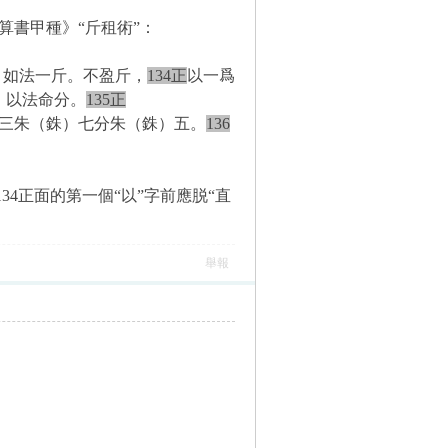
算書甲種》“斤租術”：
，如法一斤。不盈斤，
134正
以一爲
，以法命分。
135正
三朱（銖）七分朱（銖）五。
136
34正面的第一個“以”字前應脱“直
舉報