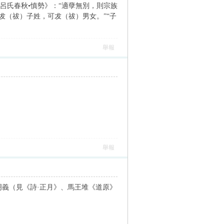
《呂氏春秋•慎勢》：“適孽無別，則宗族
可犮（祓）子姓，可犮（祓）男女。”“子
舉報
舉報
不明義（見《詩·正月》、馬王堆《道原》