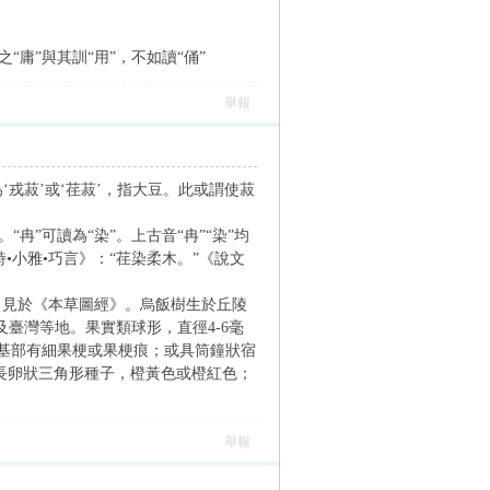
之“庸”與其訓“用”，不如讀“俑”
舉報
‘戎菽’或‘荏菽’，指大豆。此或謂使菽
“冉”可讀為“染”。上古音“冉”“染”均
•小雅•巧言》：“荏染柔木。”《說文
之名見於《本草圖經》。烏飯樹生於丘陵
及臺灣等地。果實類球形，直徑4-6毫
基部有細果梗或果梗痕；或具筒鐘狀宿
枚長卵狀三角形種子，橙黃色或橙紅色；
舉報