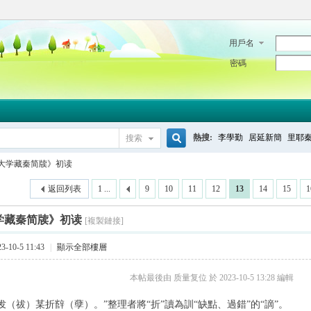
用戶名
密碼
熱搜:
李學勤
居延新簡
里耶
搜索
搜
大学藏秦简牍》初读
返回列表
1 ...
9
10
11
12
13
14
15
1
索
学藏秦简牍》初读
[複製鏈接]
-10-5 11:43
|
顯示全部樓層
本帖最後由 质量复位 於 2023-10-5 13:28 編輯
“犮（祓）某折辥（孽）。”整理者將“折”讀為訓“缺點、過錯”的“謫”。