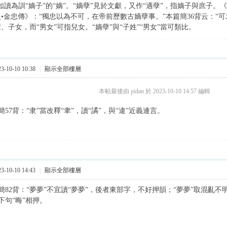
不如讀為訓“嫡子”的“嫡”。“嫡孽”見於文獻，又作“適孽”，指嫡子與庶子。
史•金忠傳》：“獨忠以為不可，在帝前歷數古嫡孽事。”本篇簡36背云：“
、子女，而“男女”可指兒女。“嫡孽”與“子姓”“男女”當可類比。
-10-10 10:38
|
顯示全部樓層
本帖最後由 pidan 於 2023-10-10 14:57 編輯
57背：“隶”當改釋“聿”，讀“譎”，與“違”近義連言。
-10-10 14:43
|
顯示全部樓層
簡82背：“夢夢”不宜讀“夢夢”，後者東部字，不好押韻；“夢夢”取混亂
下句“晦”相押。