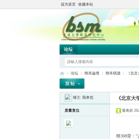
设为首页
收藏本站
论坛
论坛
簡帛論壇
簡帛研讀
《北京
樓主:
我来也
《北京大
简
»
›
›
›
质量复位
發表於 2023
簡308背：