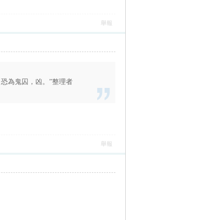
舉報
，恐為鬼囚，凶。”整理者
舉報