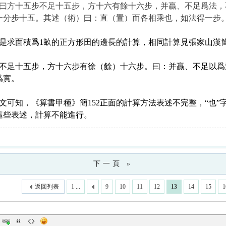
曰方十五步不足十五步，方十六有餘十六步，并贏、不足爲法，
一分步十五。
其述（術）曰：直（置）而各相乘也，如法得一步
是求面積爲1畝的正方形田的邊長的計算，相同計算見張家山漢簡《
不足十五步，方十六步有徐（餘）十六步。曰：并贏、不足以爲
爲實。
文可知，《算書甲種》簡152正面的計算方法表述不完整，“也”
這些表述，計算不能進行。
下一頁 »
返回列表
1 ...
9
10
11
12
13
14
15
1