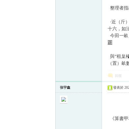
整理者指出
·近（斤
十六，如
今田一畝
正
與“
租枲
（置）畝數
回復
张宇鑫
發表於 2023
《算書甲種