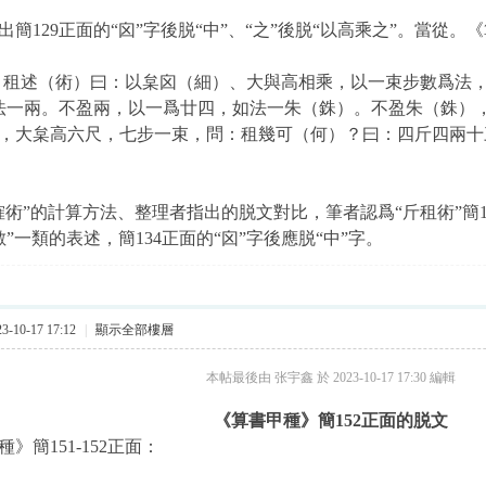
簡129正面的“囟”字後脱“中”、“之”後脱“以高乘之”。當從。
《
）租述（術）曰：以枲囟（細）、大與高相乘，以一束步數爲法
法一兩。不盈兩，以一爲廿四，如法一朱（銖）。不盈朱（銖）
，大枲高六尺，七步一束，問：租幾可（何）？曰：四斤四兩十
榷術
”的計算方法、整理者指出的脱文對比，筆者認爲“斤租術”簡1
”一類的表述，簡134正面的“囟”字後應脱“中”字。
-10-17 17:12
|
顯示全部樓層
本帖最後由 张宇鑫 於 2023-10-17 17:30 編輯
《算書甲種》簡152正面的脱文
》簡151-152正面：