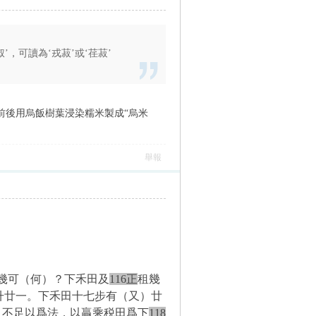
’，可讀為‘戎菽’或‘荏菽’
前後用烏飯樹葉浸染糯米製成“烏米
舉報
幾可（何）？下禾田及
116正
租幾
升廿一。下禾田十七步有（又）廿
、不足以爲法，以贏乘税田爲下
118