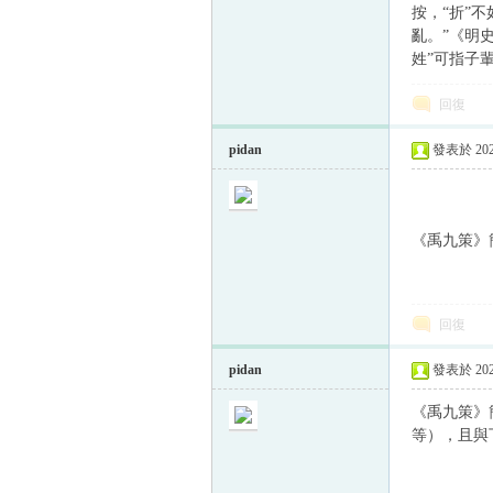
按，“折”
亂。”《明
姓”可指子輩
帛
回復
pidan
發表於 2023
《禹九策》簡
网
回復
pidan
發表於 2023
《禹九策》
等），且與