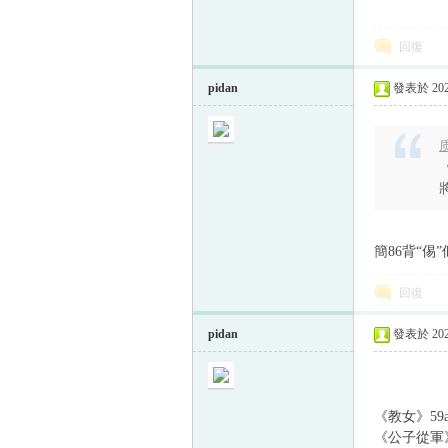
回復
pidan
發表於 2023
质
將
簡86背“㑥
回復
pidan
發表於 2023
《教女》59
《公子從軍》