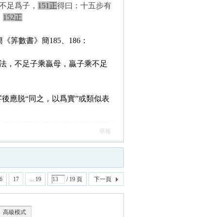
不足爲子，
151正
得曰：十五步有
。
152正
筭數書》簡185、186：
法，不足子乘贏母，贏子乘不足
字後應脱“同之，以爲實”或類似表
舉報
6
17
... 19
/ 19 頁
下一頁
高級模式