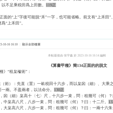
，以不足乘税田爲上田數。
119正
9正面的“上”字後可能脱“禾”一字，也可能省略。前文有“上禾田”
爲“上禾田”。
-10-16 16:10
|
顯示全部樓層
本帖最後由 张宇鑫 於 2023-10-16 16:14 編輯
《算書甲種》簡134正面的的脱文
種》“租枲榷術”：
述（術）：先直（置）一畝税田十六步，而以枲囟（細）、大乘
而一兩。不盈兩者，以法命分。
130正
，囟（細）枲高十〈七〉尺，十六步一束，問：租幾可（何）？
，中枲高八尺，八步一束，問：租幾可（何）？曰：十二斤。
1
，大枲高六尺，六步一束，問：租幾可（何）？曰：一兩十六朱