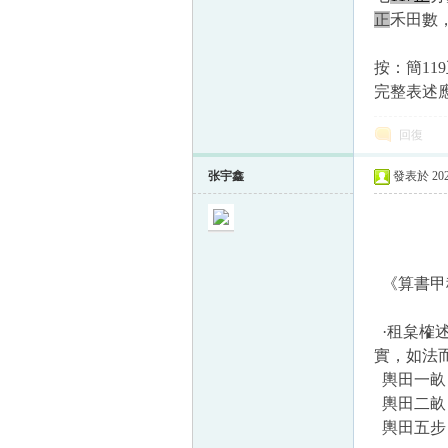
正
禾田數
按：簡11
完整表述應
回復
张宇鑫
發表於 2023
《算書甲
·租枲榷
實，如法
輿田一畝
輿田二畝
輿田五步