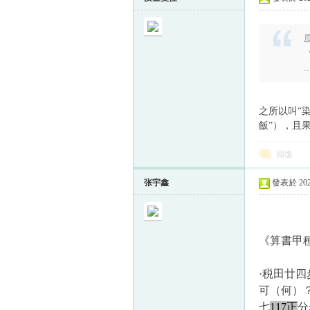
质
..
之所以叫“
飯”），且
回復
张宇鑫
發表於 2023
《算書甲種
·税田廿
可（何）
七
117正
分