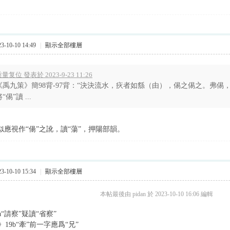
-10-10 14:49
|
顯示全部樓層
量复位 發表於 2023-9-23 11:26
《禹九策》簡98背-97背：“決決流水，疢者如䌛（由），㑥之㑥之。弗㑥
“㑥”讀 ...
”似應視作“偒”之訛，讀“蕩”，押陽部韻。
-10-10 15:34
|
顯示全部樓層
本帖最後由 pidan 於 2023-10-10 16:06 編輯
a“請察”疑讀“省察”
19b“牽”前一字應爲“兄”