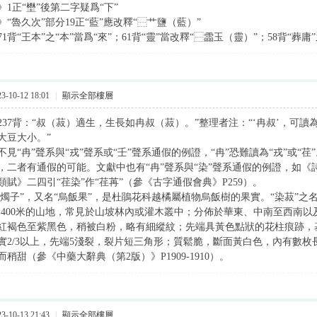
1正“壄”後第二字疑爲“下”
“魯久次”部分19正“藍”應改釋“⿱艹鹽（藍）”
1背“王本”之“本”當爲“來”；61背“靈”當改釋“⿱霝玉（靈）”；58背“葬庸”
-10-12 18:01
|
顯示全部樓層
237背：“叔（菽）適生，生長如冉叔（菽）。”整理者注：“‘冉叔’，可讀為
大豆大小。”
見“冉”聲系與“戎”聲系或“壬”聲系通假的例證，“冉”恐難讀為“戎”或“荏”。
，二者有通假的可能。文獻中也有“冉”聲系與“染”聲系通假的例證，如《詩
類賦》二四引“荏染”作“荏苒”（參《古字通假會典》P259）。
“南燭子”，又名“烏飯果”，是杜鵑花科越橘屬植物烏飯樹的果實。“染菽”
0-1400米的山地，常見於山坡林內或灌木叢中；分佈於華東、中南至西南以
紅褐色至紫黑色，稍被白粉，略有細縱紋；先端具黃色點狀的花柱痕跡，
實2/3以上，先端5淺裂，裂片短三角形；質鬆脆，斷面黃白色，內有數
稍甜（參《中藥大辭典（第2版）》P1909-1910）。
-10-13 21:43
|
顯示全部樓層