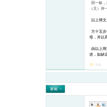
田一畝，
（又）卅
以上簡文
方十五步
母，并以
由以上簡
述，如缺
回復