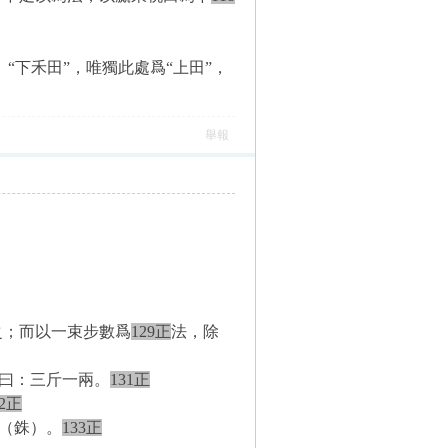
、“下禾田”，唯獨此處爲“上田”，
舉報
之；而以一束步數爲
129正
法，除
曰：三斤一兩。
131正
32正
（銖）。
133正