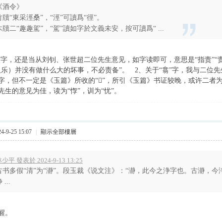
《酒令》
竹牘“東采涇桑”，“涇”可讀爲“徑”。
木牘二“趣趣駕”，“駕”讀如字於文義未安，按可讀爲“ ...
谯”字，还是当从刘钊、张世超二位先生意见，如字读即可，意思是“指责”“责
取乐）并没有做什么大的坏事，不必责备”。 2、关于“翕”字，我与二位先
字，但不一定是《玉篇》所收的“𦐥”，所引《玉篇》书证较晚，或许二者
jilei”先生的意见为佳，读为“惸”，训为“忧”。
-9-25 15:07
|
顯示全部樓層
少平 發表於 2024-9-13 13:25
古书多假“清”为“瀞”。段玉裁《说文注》：“瀞，此今之浄字也。古瀞，今
 ...
醒。