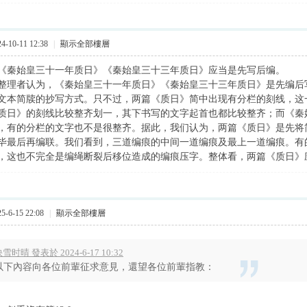
-10-11 12:38
|
顯示全部樓層
《秦始皇三十一年质日》《秦始皇三十三年质日》应当是先写后编。
整理者认为，《秦始皇三十一年质日》《秦始皇三十三年质日》是先编后
文本简牍的抄写方式。只不过，两篇《质日》简中出现有分栏的刻线，这
质日》的刻线比较整齐划一，其下书写的文字起首也都比较整齐；而《秦
，有的分栏的文字也不是很整齐。据此，我们认为，两篇《质日》是先将
毕最后再编联。我们看到，三道编痕的中间一道编痕及最上一道编痕。有
，这也不完全是编绳断裂后移位造成的编痕压字。整体看，两篇《质日》
-6-15 22:08
|
顯示全部樓層
雪时晴 發表於 2024-6-17 10:32
以下內容向各位前輩征求意見，還望各位前輩指教：