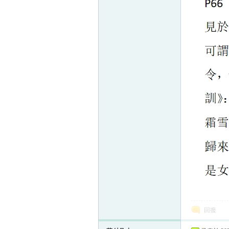
帛
网
回復