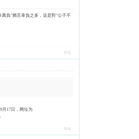
千辜萬負”猶言辜負之多，這是對“公子不
舉報
年9月17日，网址为
。
舉報