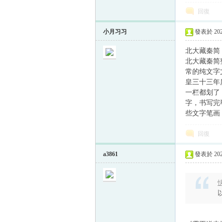
回復
小月习习
發表於 2024
北大藏秦简
北大藏秦简
常的纯文字
皇三十三年
一栏都划了
字，书写完
些文字笔画
回復
a3861
發表於 2025
快