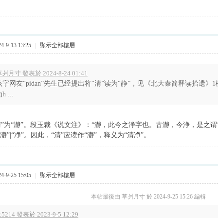
。
-9-13 13:25
|
顯示全部樓層
爿月寸 發表於 2024-8-24 01:41
该字网友“pidan”先生已经提出将“清”读为“静”，见《北大秦简释读拾遗》1楼
h ...
清”为“瀞”。段玉裁《说文注》：“瀞，此今之浄字也。古瀞，今浄，是之谓古
“瀞”|“净”。因此，“清”应读作“瀞”，释义为“清净”。
-9-25 15:05
|
顯示全部樓層
本帖最後由 草爿月寸 於 2024-9-25 15:26 編輯
c5214 發表於 2023-9-5 12:29