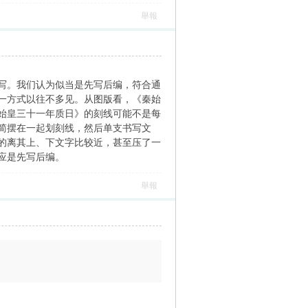
舉報
写。我们认为似当是先写后编，符合通
一方式以往不多见。从图版看，《秦始
始皇三十一年质日》的刻线可能不是每
简摆在一起划刻线，然后单支书写文
的离其上、下文字比较近，甚至压了一
应是先写后编。
舉報