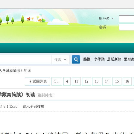
用戶名
密碼
熱搜:
李學勤
居延新簡
里耶
搜索
搜
大学藏秦简牍》初读
返回列表
1 ...
11
12
13
14
15
16
索
学藏秦简牍》初读
[複製鏈接]
-8-1 15:35
|
顯示全部樓層