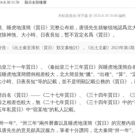
-8-30 11:59
|
顯示全部樓層
本帖最後由 张宇鑫 於 2024-8-30 16:08 編輯
簡、睡虎地漢簡《質日》完整公布前，唐强先生就敏锐地認爲北大秦
建除神煞、大小時、日夜長短，暫不宜定名爲《質日》。
唐强：《出土秦至漢初〈質日〉類文書檢討》，《出土文獻》2023年第1期
始皇三十一年質日》、《秦始皇三十三年質日》與睡虎地漢簡自
睡虎地漢簡體例相差較大，北大簡並無“臘”、“出種”、“算”、“
大小時、日夜長短”等的記載，並不是明顯記載公務的《質日》，
簡自名《質日》——《二十七年質日》、《三十四年質日》、《
與之相差也較大，無
《二十七年質日》、《三十四年質日》中的“
五年私質日》中“宿某地”的私人記載。
“卅一年”、“卅三年”兩件曆書以及
睡虎地漢簡《質日》的完整内
以唐先生的意見頗具説服力，筆者十分讚同，北大秦簡
“卅一年”