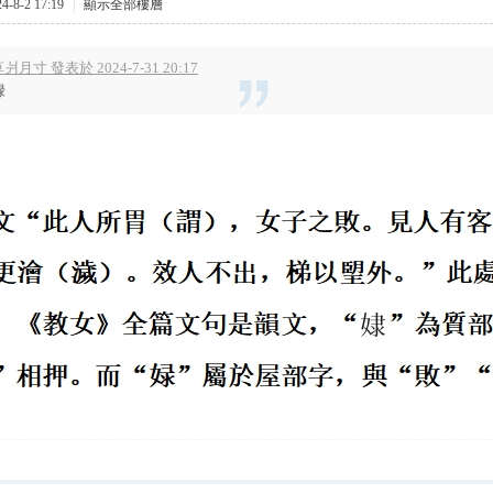
-8-2 17:19
|
顯示全部樓層
爿月寸 發表於 2024-7-31 20:17
娽