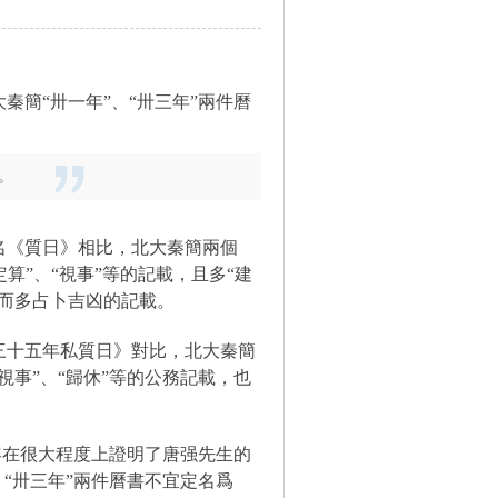
簡“卅一年”、“卅三年”兩件曆
。
名《質日》相比，北大秦簡兩個
定算”、“視事”等的記載，且多“建
而多占卜吉凶的記載。
三十五年私質日》對比，北大秦簡
視事”、“歸休”等的公務記載，也
容在很大程度上證明了唐强先生的
、“卅三年”兩件曆書不宜定名爲