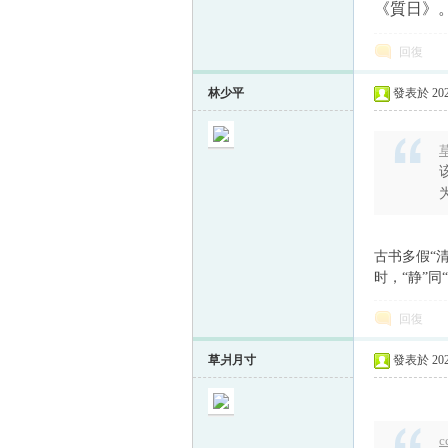
《質日》
回復
林少平
發表於 2024
草
为
古书多假“
时，“静”同
回復
草爿月寸
發表於 2024
c