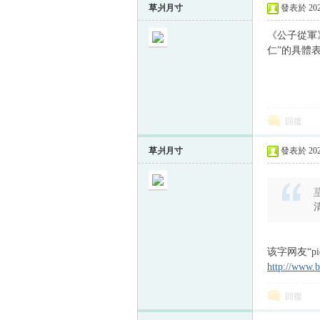
草爿月寸
發表於 2024
《公子從軍
仁”的具體
回復
草爿月寸
發表於 2024
草
该字网友“p
http://www.
回復