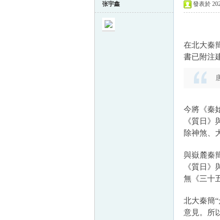
张宇鑫
發表於 2024
在北大秦
書已附注
今將《秦
《質日》與
除神煞、
與嶽麓秦
《質日》
無《三十
北大秦簡
意見。
所