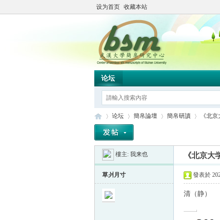
设为首页
收藏本站
论坛
论坛
簡帛論壇
簡帛研讀
《北京
樓主:
我来也
《北京大
简
»
›
›
›
草爿月寸
發表於 2024
清（静）