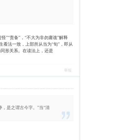
怪”“责备”，“不大为非勿庸谯”解释
生看法一致，上部所从当为“旬”，即从
为同形关系。在读法上，还是
舉報
浄，是之谓古今字。”当“清