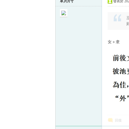
草爿月寸
發表於 2024
草
女＋隶
回復