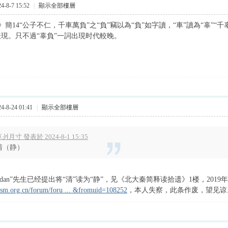
-8-7 15:52
|
顯示全部樓層
》簡
14“
公子不仁，千車萬負”之“負”竊以為“負”如字讀，“車”讀為“辜”“
表現。只不過“辜負”一詞出現时代較晚。
-8-24 01:41
|
顯示全部樓層
爿月寸 發表於 2024-8-1 15:35
清（静）
idan”先生已经提出将“清”读为“静”，见《北大秦简释读拾遗》1楼，2019
bsm.org.cn/forum/foru ... &fromuid=108252
，本人失察，此条作废，望见谅