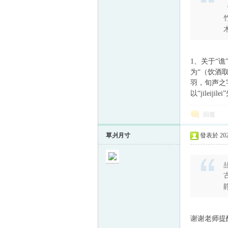
1、关于“
为“（饮酒
羽，旬声之
以“jilei
回復
草爿月寸
發表於 2024
林
静
谢谢老师提