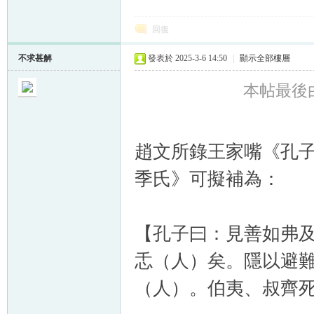
回復
不求甚解
發表於 2025-3-6 14:50
|
顯示全部樓層
本帖最後由 
趙文所錄王家嘴《孔子
季氏》可擬補為：
【孔子曰：見善如弗
忎（人）矣。隱以避
（人）。伯夷、叔齊