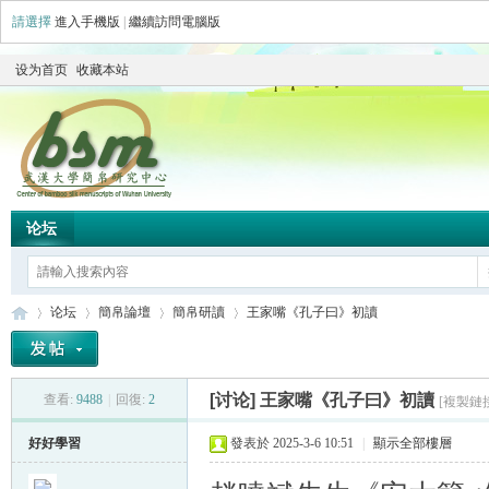
請選擇
進入手機版
|
繼續訪問電腦版
设为首页
收藏本站
论坛
论坛
簡帛論壇
簡帛研讀
王家嘴《孔子曰》初讀
[讨论]
王家嘴《孔子曰》初讀
查看:
9488
|
回復:
2
[複製鏈
简
»
›
›
›
好好學習
發表於 2025-3-6 10:51
|
顯示全部樓層