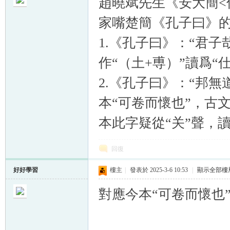
趙曉斌先生《安大簡<
家嘴楚簡《孔子曰》的
1.《孔子曰》：“君子
作“（土+尃）”讀爲“
帛
2.《孔子曰》：“邦無
本“可卷而懷也”，古
本此字疑從“关”聲，讀
回復
网
好好學習
樓主
|
發表於 2025-3-6 10:53
|
顯示全部樓
對應今本“可卷而懷也