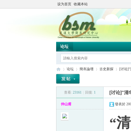
设为首页
收藏本站
论坛
论坛
簡帛論壇
古史新探
[讨论]
[讨论]“
查看:
23161
|
回復:
1
简
»
›
›
›
仲山甫
發表於 2009
“