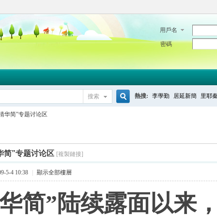
用戶名
密碼
熱搜:
李學勤
居延新簡
里耶
搜索
搜
“清华简”专题讨论区
索
清华简”专题讨论区
[複製鏈接]
-5-4 10:38
|
顯示全部樓層
清华简”陆续露面以来