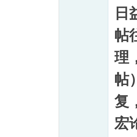
日
帛
帖
理
帖
网
复
宏