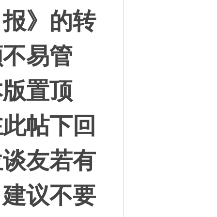
日报》的转
颇不易管
本版置顶
在此帖下回
位谈友若有
，建议不要