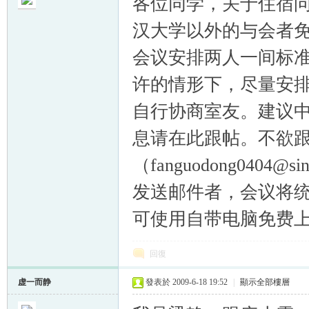
各位同学，关于住宿问
汉大学以外的与会者免
会议安排两人一间标
许的情形下，尽量安排
帛
自行协商室友。建议中
息请在此跟帖。不欲
（fanguodong040
发送邮件者，会议将统
可使用自带电脑免费
网
回復
虚一而静
發表於 2009-6-18 19:52
|
顯示全部樓層