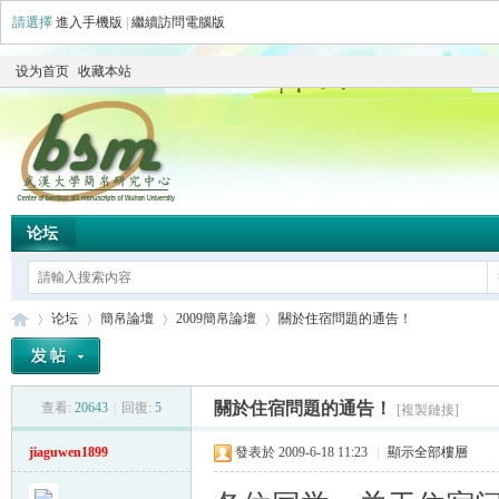
請選擇
進入手機版
|
繼續訪問電腦版
设为首页
收藏本站
论坛
论坛
簡帛論壇
2009簡帛論壇
關於住宿問題的通告！
關於住宿問題的通告！
查看:
20643
|
回復:
5
[複製鏈接]
简
»
›
›
›
jiaguwen1899
發表於 2009-6-18 11:23
|
顯示全部樓層