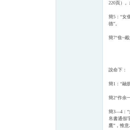
220
頁）。
簡
5
：“女
德”。
簡
7
“隹
~
胾
說命
下
：
簡
1
：“融
簡
2
“作余
簡
3
—
4
：
帛書通假
鷹”，惟