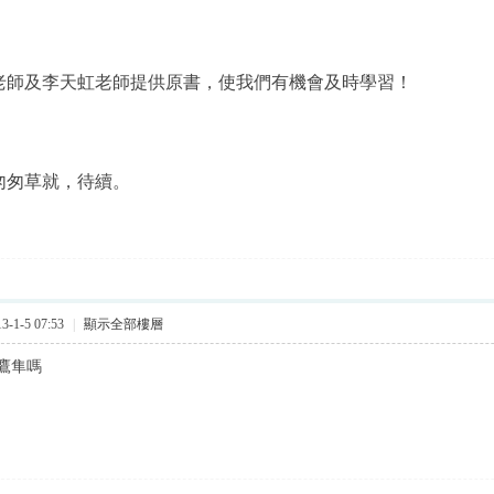
老師及李天虹老師提供原書，使我們有機會及時學習！
匆匆草就，待續。
-1-5 07:53
|
顯示全部樓層
鷹隼嗎