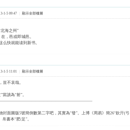
-1-5 09:47
|
顯示全部樓層
才北海之州”
为 在，邑或即城邑。
这么快就能读到新书。
-1-5 11:01
|
顯示全部樓層
，豈不哀哉。
攵”當讀為“射”。
———————————————————————
封面圖版5號簡倒數第二字吧，其實為“發”。上博《周易》簡26“欽亓(弓+
、帛書本“肥/足”。