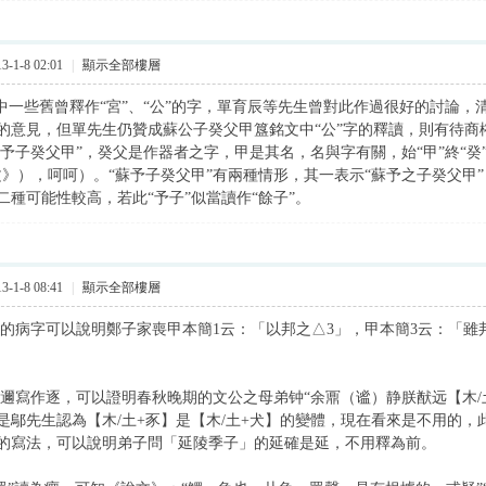
-1-8 02:01
|
顯示全部樓層
中一些舊曾釋作“宮”、“公”的字，單育辰等先生曾對此作過很好的討論，
的意見，但單先生仍贊成蘇公子癸父甲簋銘文中“公”字的釋讀，則有待商
“蘇予子癸父甲”，癸父是作器者之字，甲是其名，名與字有關，始“甲”終“癸
文》），呵呵）。“蘇予子癸父甲”有兩種情形，其一表示“蘇予之子癸父甲”
二種可能性較高，若此“予子”似當讀作“餘子”。
-1-8 08:41
|
顯示全部樓層
簡7的病字可以說明鄭子家喪甲本簡1云：「以邦之△3」，甲本簡3云：「
簡3邇寫作逐，可以證明春秋晚期的文公之母弟钟“余鼏（谧）静朕猷远【木/
是鄔先生認為【木/土+豕】是【木/土+犬】的變體，現在看來是不用的
的寫法，可以說明弟子問「延陵季子」的延確是延，不用釋為前。