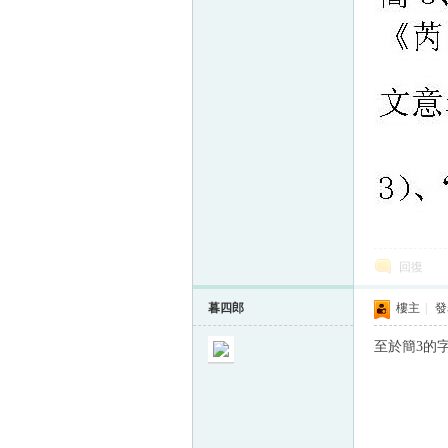
回復
暮四郎
樓主
|
發表
至於簡3的