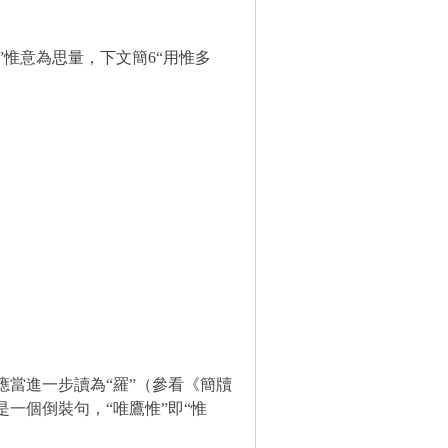
”惟意為思量，下文簡
6
“用惟多
應當進一步讀為“羅”（參看
《簡牘
是一個倒裝句，“唯鷹惟”即“惟