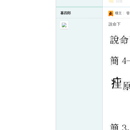
回復
暮四郎
樓主
|
發表
說命下