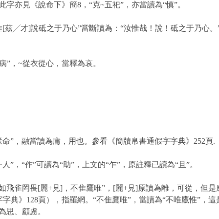
此字亦見《說命下》簡
8
，“克
~
五祀”，亦當讀為“慎”。
隹
[
茲╱才
]
說砥之于乃心”當斷讀為：“汝惟哉！說！砥之于乃心。
病”，
~
從衣從心，當釋為哀。
朕命”，融當讀為庸，用也。參看
《簡牘帛書通假字字典》
2
52
頁
.
一人”，“作”可讀為“助”，上文的“乍”，原註釋已讀為“且”。
“如飛雀罔畏
[
麗
+
見
]
，不隹鷹唯”，
[
麗
+
見
]
原讀為離，可從，但是
字字典》
128
頁），指羅網。“不隹鷹唯”，當讀為“不唯鷹惟”，這
意為思、顧慮。