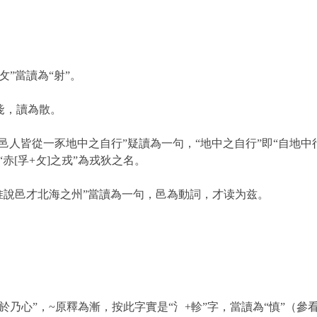
攵”當讀為“射”。
戔，讀為散。
“邑人皆從一豕地中之自行”疑讀為一句，“地中之自行”即“自地中
“赤
[
孚
+
攵
]
之戎”為戎狄之名。
惟說邑才北海之州”當讀為一句，邑為動詞，才读为兹。
於乃心”，
~
原釋為漸，按此字實是“氵
+
軫”字，當讀為“慎”（