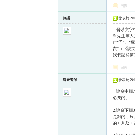
回復
無語
發表於 2013
晉系文字
單先生等人
作“予”。
亥”（《說
我們認爲第
回復
海天遊蹤
發表於 2013
1.說命中
必要的。
2.說命下
是對的，只
的﹝月延﹞