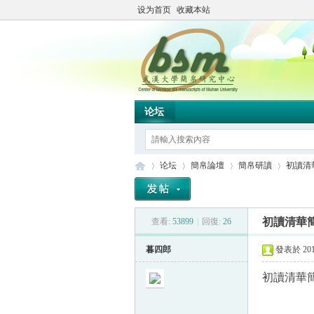
设为首页
收藏本站
论坛
论坛
簡帛論壇
簡帛研讀
初讀清
初讀清華
查看:
53899
|
回復:
26
简
»
›
›
›
暮四郎
發表於 2013
初讀清華