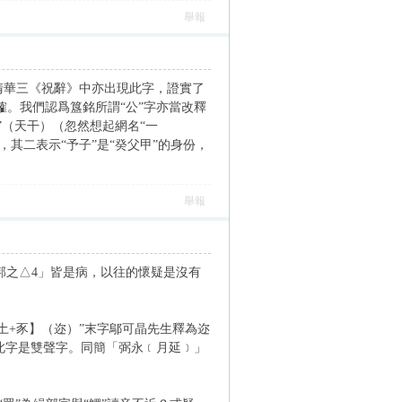
舉報
清華三《祝辭》中亦出現此字，證實了
榷。我們認爲簋銘所謂“公”字亦當改釋
”（天干）（忽然想起網名“一
，其二表示“予子”是“癸父甲”的身份，
舉報
雖邦之△4」皆是病，以往的懷疑是沒有
土+豕】（迩）”末字鄔可晶先生釋為迩
，此字是雙聲字。同簡「弼永﹝月延﹞」