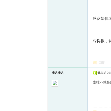
感謝陳偉
冷得很，
回復
溜达溜达
發表於 2013
鷹唯不就是