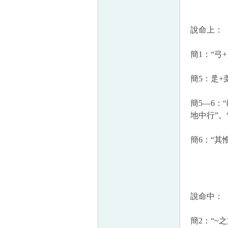
說命上：
帛
簡
1
：“弓
+
簡
5
：辵
+
簡
5
—
6
：
地中行”
。
簡
6
：“其
网
說命中：
簡
2
：“
~
之