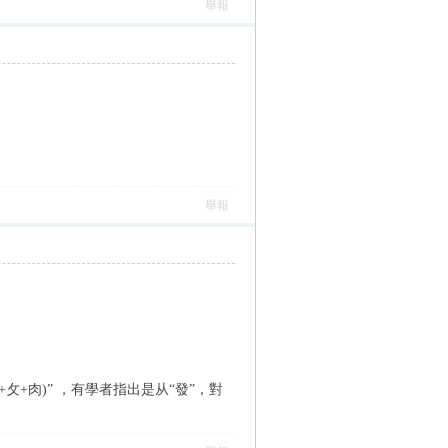
舉報
舉報
攵+肉)” ，有學者指出是从“發”，對