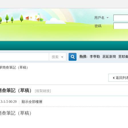
用戶名
密碼
熱搜:
李學勤
居延新簡
里耶
搜索
搜
華簡叁筆記（草稿）
返回列
索
簡叁筆記（草稿）
[複製鏈接]
-1-5 00:29
|
顯示全部樓層
簡叁筆記（草稿）