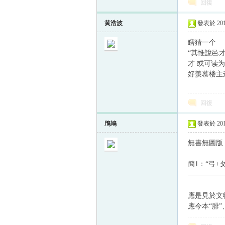
回復
黄浩波
發表於 2013
瞎猜一个
“其惟說邑
才 或可读
好羡慕楼主
回復
鳲鳩
發表於 2013
無書無圖版
簡1：“弓+
—————
應是見於文物
應今本“腓”