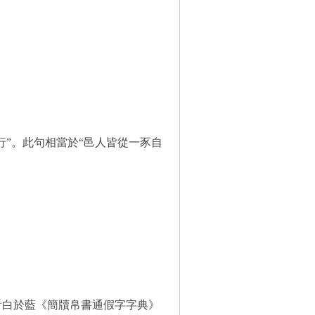
行”。
此句相當於
“邑人皆從一豕自
參看白於藍《簡牘帛書通假字字典》