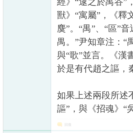
經》“逮之
於
禺谷”
獸》“寓屬”，《釋
麌”。“禺”、“區”
禺。”尹知章注：“
與“歌”並言。《漢
於是有代趙之謳，
如果上述兩段所述不
謳”，與《招魂》“
回復