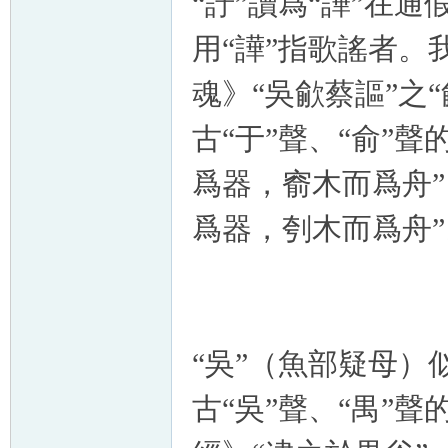
“訏”讀爲“譁”在
用“譁”指歌謠者。
魂》“吳歈蔡謳”之
古“于”聲、“俞”
爲器，窬木而爲舟”
爲器，刳木而爲舟”。
“吳”（魚部疑母）
古“吳”聲、“禺”