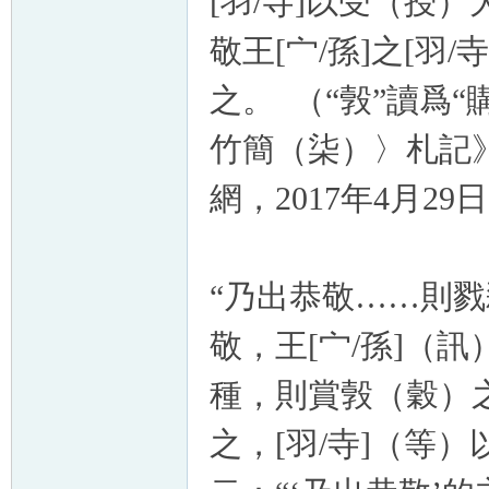
[羽/寺]以受（授
敬王[宀/孫]之[羽
之。 （“㝅”讀爲
竹簡（柒）〉札記
網，2017年4月29
“乃出恭敬……則戮
敬，王[宀/孫]（訊
種，則賞㝅（穀）之
之，[羽/寺]（等