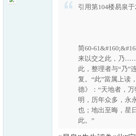
引用第104楼易泉于201
帛
简60-61&#160
来以交之此，乃…
此，整理者与“乃”
复。“此”當属上读
德》：“天地者，
网
明，历年众多，永
也；地出至晦，星
此。”