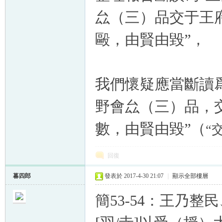
厽（三）品交于王
毆，由賢由毀”，
我們懷疑應當斷讀
野會厽（三）品，
數，由賢由毀”（
“
回復
暮四郎
發表於 2017-4-30 21:07
|
顯示全部樓層
簡53-54：王乃整