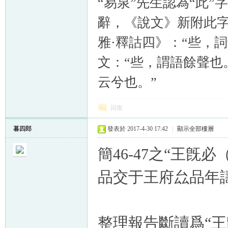
“易泉”先生認為“此”
辭，《說文》新附此字
雅·釋詁四》：“些，詞
文：“些，謂語餘聲也
云兮也。”
回復
暮四郎
發表於 2017-4-30 17:42
|
顯示全部樓層
簡46-47之“王
品交于王府厽品年
整理報告斷讀爲“