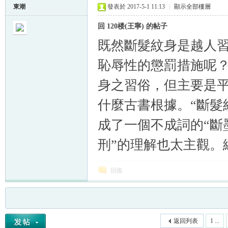
東潮
發表於 2017-5-1 11:13
|
顯示全部樓層
回 120楼(王寧) 的帖子
既然斷髮紋身是越人
恥辱性的懲罰措施呢？
身之習俗，但主要是平
什麼古書根據。“斷髮
成了一個不成詞的“斷
刑”的理解也太主觀。
回復
返回列表
1 ...