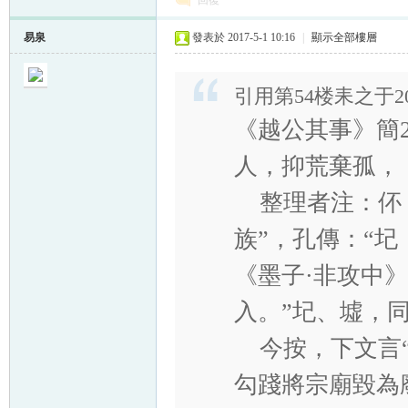
回復
易泉
發表於 2017-5-1 10:16
|
顯示全部樓層
引用第54楼耒之于2017
《越公其事》簡2
人，抑荒棄孤，
整理者注：伓，
族”，孔傳：“圮
《墨子·非攻中
入。”圮、墟，
今按，下文言“
勾踐將宗廟毀為