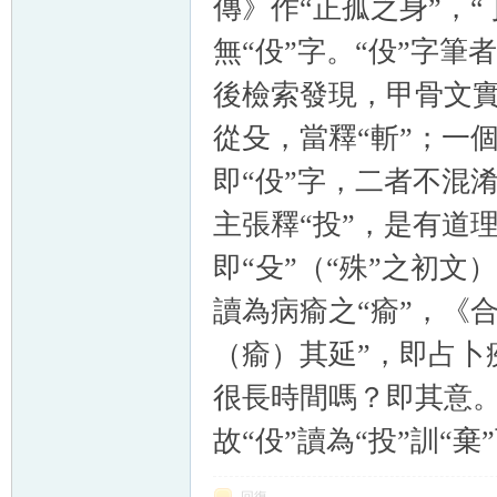
傳》作“正孤之身”，“
無“伇”字。“伇”字筆
後檢索發現，甲骨文
從殳，當釋“斬”；一
即“伇”字，二者不混淆
主張釋“投”，是有道
即“殳”（“殊”之初
讀為病瘉之“瘉”，《合
（瘉）其延”，即占卜
很長時間嗎？即其意。“
故“伇”讀為“投”訓“棄