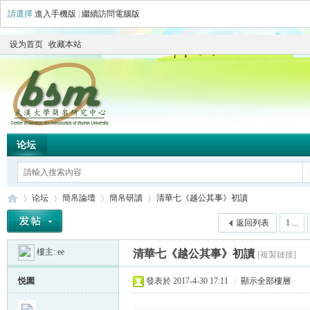
請選擇
進入手機版
|
繼續訪問電腦版
设为首页
收藏本站
论坛
论坛
簡帛論壇
簡帛研讀
清華七《越公其事》初讀
返回列表
1 ...
樓主:
ee
清華七《越公其事》初讀
[複製鏈接]
简
»
›
›
›
悦園
發表於 2017-4-30 17:11
|
顯示全部樓層