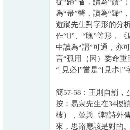
從“歸”省，讀為“饋”
為“帚”聲，讀為“歸”
遊蹤先生對字形的分析
作“𥍁”、“䁛”等形
中讀為“謂”可通，亦可讀
言“孤用（因）委命重臣
“[見必]”當是“[見尗
簡57-58：王則自罰
按：易泉先生在34樓
樓），並與《韓詩外傳
來，思路應該是對的。