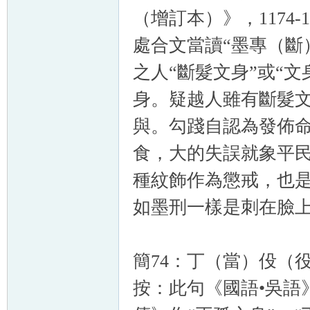
（增訂本）》，1174
處合文當讀“墨專（斷
之人“斷髮文身”或“文
身。疑越人雖有斷髮
與。勾踐自認為發佈
食，大的失誤就象平
種紋飾作為懲戒，也是
如墨刑一樣是刺在臉
簡74：丁（當）伇（
按：此句《國語•吳語