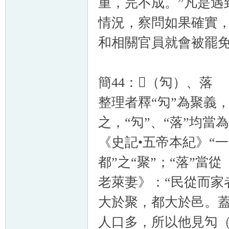
重，完不成。”凡是遇
情況，察問如果確實
和相關官員就會被罷
簡44：𠣿（勼）、落
整理者釋“勼”為聚義
之，“勼”、“落”均當
《史記•五帝本紀》“
都”之“聚”；“落”當
老萊妻》：“民從而家
大於聚，都大於邑。蓋
人口多，所以他見勼