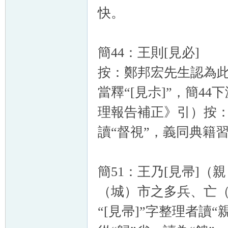
快。
簡44：王則[見必]
按：鄭邦宏先生認為此字
當釋“[見尗]”，簡4
理報告補正》引）按：
讀“督視”，義同典籍習
簡51：王乃[見帚]
（城）市之多兵、亡（
“[見帚]”字整理者讀