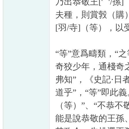
乃出恭敬王[宀/孫
夫種，則賞㝅（購）
[羽/寺]（等），
“等”意爲疇類，“
奇狡少年，通棧奇
弗知”，《史記·日
道乎”，“等”即此義
（等）”、“不恭不敬
能是說恭敬的王孫