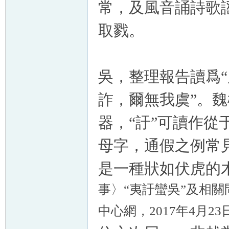
常，及風音誦詩歌
取戮。
吳，整理報告讀爲“
詐，爾無我虞”。魏
器，“訏”可讀作從
母字，通假之例常見
是一種狀如伏虎的
事〉“夷訏蠻吳”及相
中心網，2017年4月23