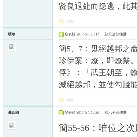
贤良退处而隐逃，此其
回復
明珍
發表於 2017-5-1 10:17
|
顯示全部樓層
簡5、7：毋絕越邦之
珍伊案：燎，即燎祭
俘》：「武王朝至，
滅絕越邦，並使勾踐
回復
暮四郎
發表於 2017-5-1 10:26
|
顯示全部樓層
簡55-56：唯位