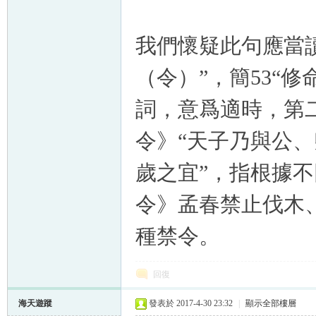
我們懷疑此句應當
（令）
”，簡53“修
詞，意爲適時，第二
令》“天子乃與公
歲之宜”，指根據
令》孟春禁止伐木
種禁令。
回復
海天遊蹤
發表於 2017-4-30 23:32
|
顯示全部樓層