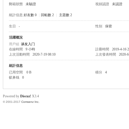
郵箱狀態
未驗證
視頻認證
未認證
統計信息
好友數 0
|
回帖數 2
|
主題數 2
生日
-
性别
保密
帛
活躍概況
用戶組
谈友入门
在線時間
9 小時
註冊時間
2019-4-16 2
上次活動時間
2020-7-19 08:10
上次發表時間
2020-6
統計信息
已用空間
0 B
積分
4
蚁鼻钱
0
网
Powered by
Discuz!
X3.4
© 2001-2017
Comsenz Inc.