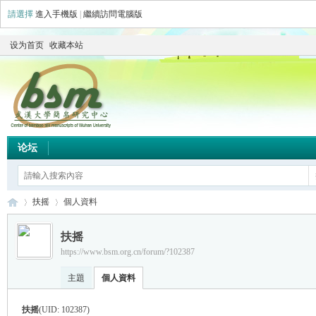
請選擇
進入手機版
|
繼續訪問電腦版
设为首页
收藏本站
论坛
扶摇
個人資料
扶摇
https://www.bsm.org.cn/forum/?102387
简
›
›
主題
個人資料
扶摇
(UID: 102387)