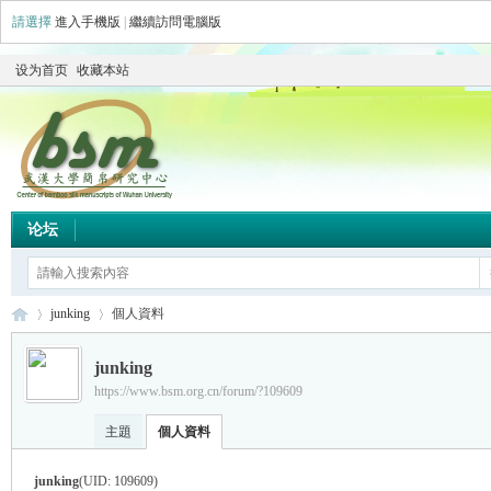
請選擇
進入手機版
|
繼續訪問電腦版
设为首页
收藏本站
论坛
junking
個人資料
junking
https://www.bsm.org.cn/forum/?109609
简
›
›
主題
個人資料
junking
(UID: 109609)