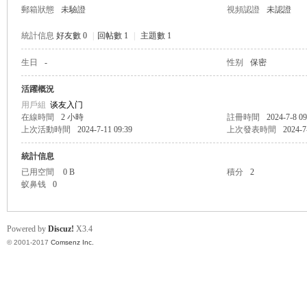
郵箱狀態
未驗證
視頻認證
未認證
統計信息
好友數 0
|
回帖數 1
|
主題數 1
生日
-
性别
保密
帛
活躍概況
用戶組
谈友入门
在線時間
2 小時
註冊時間
2024-7-8 09
上次活動時間
2024-7-11 09:39
上次發表時間
2024-7
統計信息
已用空間
0 B
積分
2
蚁鼻钱
0
网
Powered by
Discuz!
X3.4
© 2001-2017
Comsenz Inc.