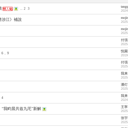
tang
讀
...
2
3
2024
moji
將涉江》補說
2025
moji
2025
付强
2025
悦園
6
..
9
2019
付强
2025
我来
2025
潘灯
2025
我来
4
2024
王寧
“我畇晨共兹九厇”新解
2025
张宇
2025