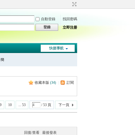
自動登錄
找回密碼
登錄
立即注册
快捷導航
秦簡
收藏本版
(
34
)
|
訂閱
9
10
... 53
/ 53 頁
下一頁
回復/查看
最後發表