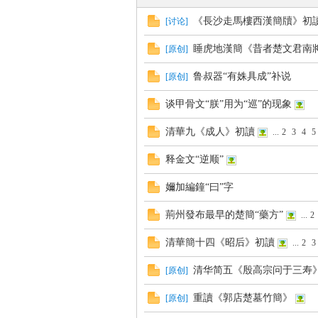
《長沙走馬樓西漢簡牘》初
[
讨论
]
睡虎地漢簡《昔者楚文君南
[
原创
]
帛
鲁叔器“有姝具成”补说
[
原创
]
谈甲骨文“朕”用为“巡”的现象
清華九《成人》初讀
...
2
3
4
5
释金文“逆顺”
嬭加編鐘“曰”字
网
荊州發布最早的楚簡“藥方”
...
2
清華簡十四《昭后》初讀
...
2
3
清华简五《殷高宗问于三寿》
[
原创
]
重讀《郭店楚墓竹簡》
[
原创
]