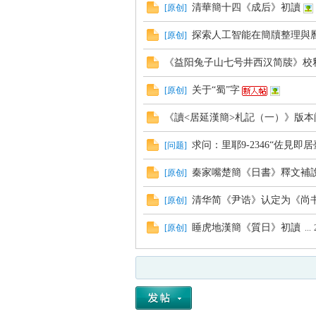
清華簡十四《成后》初讀
[
原创
]
探索人工智能在簡牘整理與
[
原创
]
《益阳兔子山七号井西汉简牍》校
关于“蜀”字
[
原创
]
《讀<居延漢簡>札記（一）》版本
求问：里耶9-2346“佐見即
[
问题
]
秦家嘴楚簡《日書》釋文補
[
原创
]
清华简《尹诰》认定为《尚
[
原创
]
睡虎地漢簡《質日》初讀
[
原创
]
...