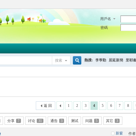
用戶名
密碼
熱搜:
李學勤
居延新簡
里耶
搜索
搜
索
返 回
1
2
3
4
5
6
7
8
分享
7
讨论
31
通告
3
测试
问题
5
其它
3
新窗
作者