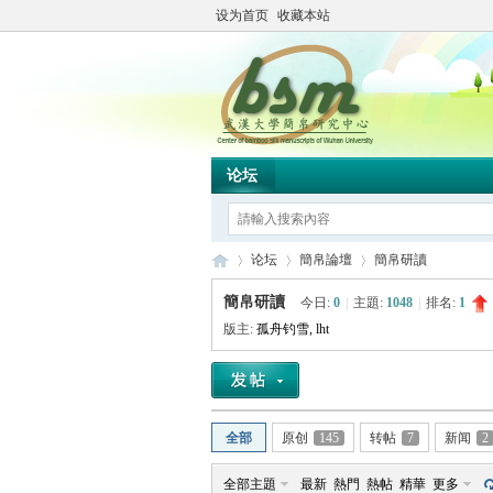
设为首页
收藏本站
论坛
论坛
簡帛論壇
簡帛研讀
簡帛研讀
今日:
0
|
主題:
1048
|
排名:
1
版主:
孤舟钓雪
,
lht
简
»
›
›
全部
原创
145
转帖
7
新闻
2
全部主題
最新
熱門
熱帖
精華
更多