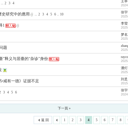
王寧
...
2
3
4
2024
张宇
曆史研究中的應用
...
2
3
4
5
6
..
10
2025
李莹
释1
2025
梦名
2025
zhan
问题
2025
rayco
居臺”释义与居臺的“杂诊”身份
2025
潘灯
說
2025
刘辵
书•咸有一德》证据不足
2015
张宇
2
3
4
5
6
2024
下一頁 »
返 回
1
2
3
4
5
6
7
8