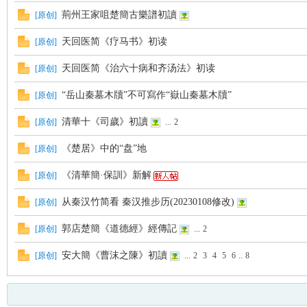
荊州王家咀楚簡古樂譜初讀
[
原创
]
天回医简《疗马书》初读
[
原创
]
天回医简《治六十病和齐汤法》初读
[
原创
]
“岳山秦墓木牘”不可寫作“嶽山秦墓木牘”
[
原创
]
清華十《司歲》初讀
[
原创
]
...
2
《楚居》中的“盘”地
[
原创
]
《清華簡·保訓》新解
[
原创
]
从秦汉竹简看 秦汉推步历(20230108修改)
[
原创
]
郭店楚簡《道德經》經傳記
[
原创
]
...
2
安大簡《曹沫之陳》初讀
[
原创
]
...
2
3
4
5
6
..
8