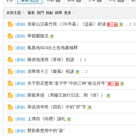
全部
原创
145
转帖
7
新闻
2
分享
7
讨论
31
通
全部主題
最新
熱門
熱帖
精華
更多
张家山汉墓竹简（336号墓）《盜跖》初读
[
原创
]
...
2
3
寧縣圜陽戈
[
原创
]
帛
鳳凰地M24出土告地書補釋
[
原创
]
睡虎地漢簡《算術》初讀
[
原创
]
...
2
3
清華簡十三《樂風》初讀
[
原创
]
...
2
关于郭店楚简“老子甲”中的三种“标点符号”
[
原创
]
陖翟来侵 （周穆王旅行日志，附《传》）
[
原创
]
网
再说清华简《四告》中的“羿”字
[
原创
]
上博四《內禮》讀札
[
原创
]
釋新蔡楚簡中的“葰”
[
原创
]