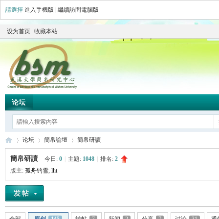
請選擇
進入手機版
|
繼續訪問電腦版
设为首页
收藏本站
论坛
论坛
簡帛論壇
簡帛研讀
簡帛研讀
今日:
0
|
主題:
1048
|
排名:
2
版主:
孤舟钓雪
,
lht
简
»
›
›