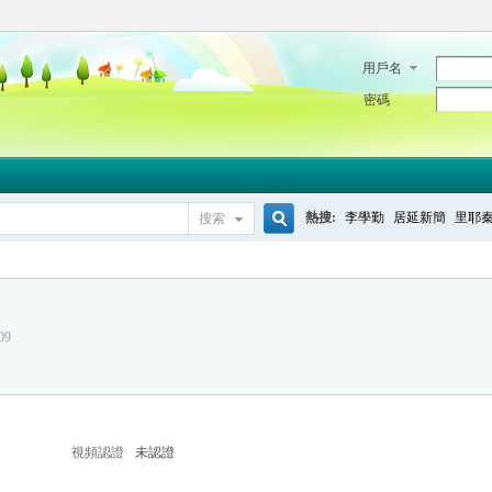
用戶名
密碼
熱搜:
李學勤
居延新簡
里耶
搜索
搜
09
索
視頻認證
未認證