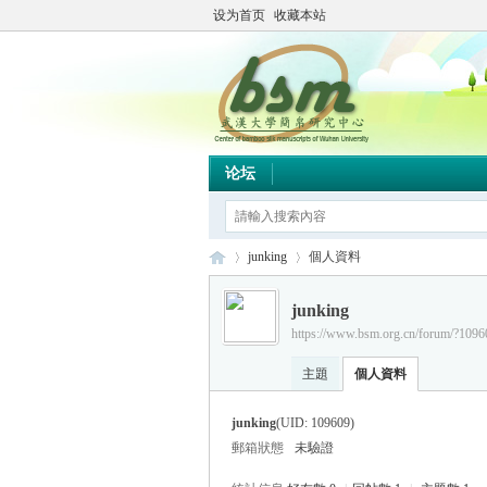
设为首页
收藏本站
论坛
junking
個人資料
junking
https://www.bsm.org.cn/forum/?1096
简
›
›
主題
個人資料
junking
(UID: 109609)
郵箱狀態
未驗證