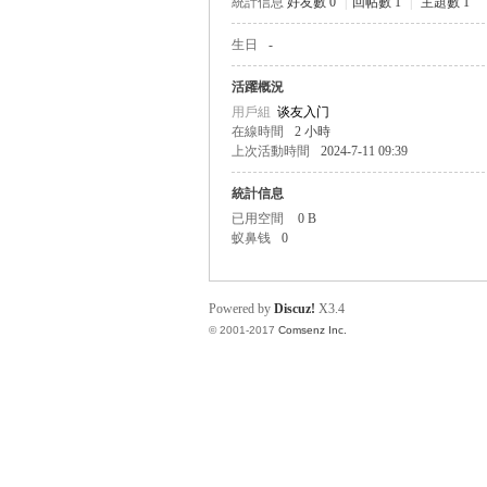
統計信息
好友數 0
|
回帖數 1
|
主題數 1
生日
-
帛
活躍概況
用戶組
谈友入门
在線時間
2 小時
上次活動時間
2024-7-11 09:39
統計信息
已用空間
0 B
蚁鼻钱
0
网
Powered by
Discuz!
X3.4
© 2001-2017
Comsenz Inc.