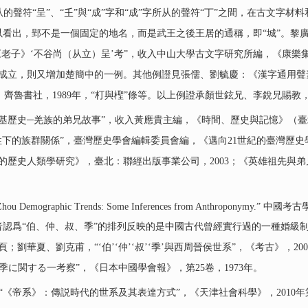
聲符“呈”、“𡈼”與“成”字和“成”字所从的聲符“丁”之間，在古文字材
以看出，郢不是一個固定的地名，而是武王之後王居的通稱，即“城”。黎
簡《老子》‘不谷尚（从立）呈’考”，收入中山大學古文字研究所編，《康
若可以成立，則又增加楚簡中的一例。其他例證見張儒、劉毓慶：《漢字通用聲素
齊魯書社，1989年，“朾與檉”條等。以上例證承顏世鉉兄、李銳兄賜教
基歷史─羌族的弟兄故事”，收入黃應貴主編，《時間、歷史與記憶》（臺北
史心性下的族群關係”，臺灣歷史學會編輯委員會編，《邁向21世紀的臺灣歷史
邊緣的歷史人類學研究》，臺北：聯經出版事業公司，2003；《英雄祖先
estern Zhou Demographic Trends: Some Inferences from Anth
有學者認爲“伯、仲、叔、季”的排列反映的是中國古代曾經實行過的一種婚
6頁；劉華夏、劉克甫，“‘伯’‘仲’‘叔’‘季’與西周晉侯世系”，《考古》，2
に関する一考察”，《日本中國學會報》，第25卷，1973年。
帝系》：傳説時代的世系及其表達方式”，《天津社會科學》，2010年第2期