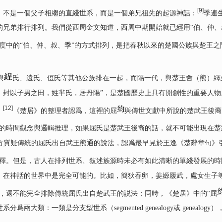
[9]
，不是一個父子相繼的直綫世系，而是一個弟兄祖先的起源神話：
季連
的兄弟排行排列。我們從西周金文知道，西周中期開始就已經用“伯、仲、
度中的“伯、仲、叔、季”的方式排列，是把春秋以來的楚國公族與楚王
與
氏、遠氏、侸氏等其他公族排在一起，而隔一代，與楚王酓（熊）繹
，封以子男之田，姓羋氏，居丹陽”，是楚國歷史上具有開創性的重要人
[12]
。
《楚居》的整理者認爲，這裡的屈
與傳世文獻中所說的楚武王後裔
的時間觀念與邏輯推理，如果屈氏是楚武王後裔的話，就不可能出現在楚
盾，田成方質疑傳統的屈氏出自武王熊通的說法，認爲最早見於王逸《楚辭章句
釋。但是，古人在排列世系、敍述族源時未必有如此清晰的單綫發展的時
，在神話的世界中是完全可能的。比如，簡狄吞卵，姜嫄履武，處女生子
，還不能完全排除傳統屈氏出自楚武王的説法；同時，《楚居》中的“屈
類是分支型世系（segmented genealogy或 genealogy），另一