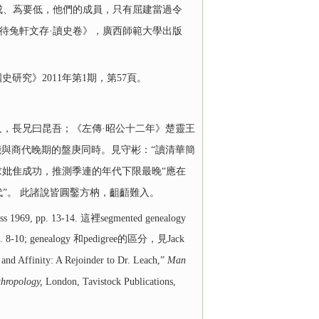
成、蒍要低，他們的成員，只有屈建當過令
《待兔軒文存·讀史卷》，廣西師範大學出版
研究》2011年第1期，第57頁。
人，長兄曰昆吾；《左傳·昭公十二年》楚靈王
能與商代晚期的盤庚同時。見守彬：“讀清華簡
追求妣隹成功，推測季連的年代下限最晚“應在
”。 此諸說皆圓鑿方枘，齟齬難入。
ress 1969, pp. 13-14. 這裡segmented genealogy
, pp. 8-10; genealogy 和pedigree的區分，見Jack
, and Affinity: A Rejoinder to Dr. Leach,”
Man
thropology,
London, Tavistock Publications,