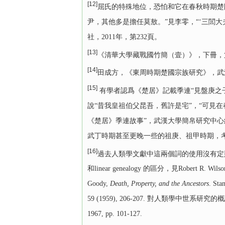
[12]
屈氏的特殊地位，恐怕和它在春秋時期楚
尹，其他多是擔任莫敖。”見李零，“‘三閭大
社，2011年，第232頁。
[13]
《清華大學藏戰國竹簡（壹）》，下冊，第1
[14]
田成方，《東周時期楚國宗族研究》，武漢
[15]
有學者認爲《楚居》記載季連“見盤庚之
說“昔我皇祖伯父昆吾，舊許是宅”，“可見
《楚居》季連故事”，武漢大學簡帛研究中心網
武丁時期甚至更晚一些的祖庚、祖甲時期，考
[16]
過去人類學文獻中這兩個詞的使用沒有定則，參見
和linear genealogy 的區分，見Robert R. Wilso
Goody,
Death, Property, and the Ancestors
. Sta
59 (1959), 206-207. 對人類學中世系研究的概論，見J. A
1967, pp. 101-127.