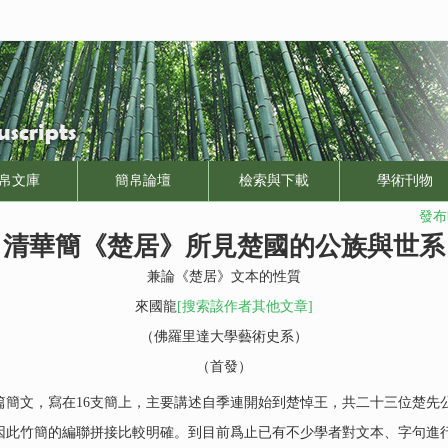
帛文庫
簡帛論壇
檢索與下載
學術刊物
發布時
清華簡《楚居》所見楚國的公族與世系
兼論《楚居》文本的性質
來國龍
[搜索該作者其他文章]
（佛羅里達大學藝術史系）
（首發）
文，寫在16支簡上，主要講述自季連開始到楚悼王，共二十三位楚先
因此竹簡的編聯拼接比較明確。到目前爲止已有不少學者對文本、字句進