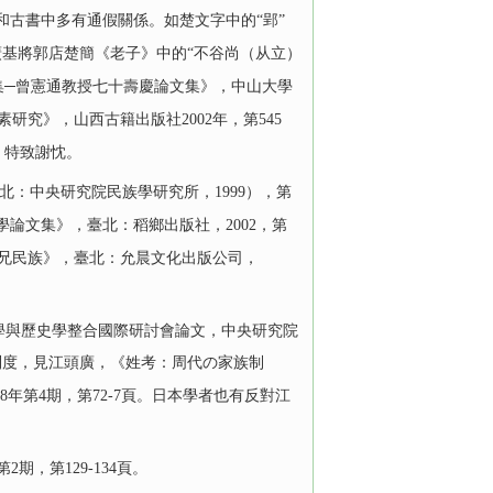
料和古書中多有通假關係。如楚文字中的“郢”
廣基將郭店楚簡《老子》中的“不谷尚（从立）
樂集─曾憲通教授七十壽慶論文集》，中山大學
研究》，山西古籍出版社2002年，第545
，特致謝忱。
：中央研究院民族學研究所，1999），第
學論文集》，臺北：稻鄉出版社，2002，第
與弟兄民族》，臺北：允晨文化出版公司，
roponymy.” 中國考古學與歷史學整合國際研討會論文，中央研究院
級制度，見江頭廣，《姓考：周代の家族制
008年第4期，第72-7頁。日本學者也有反對江
，第129-134頁。