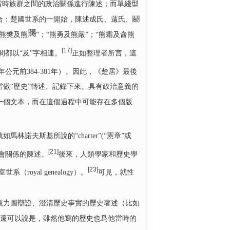
當時族群之間的政治關係進行陳述；而單綫型
合：楚國世系的一開始，陳述成氏、薳氏、鬬
“熊樊及熊
”；“熊勇及熊嚴”；“熊霜及酓熊
[17]
間都以“及”字相連。
正如整理者所言，這
元前384-381年）。因此，《楚居》最後
做“歷史”轉述、記錄下來。具有政治意義的
一個文本，而在這個過程中可能存在多個版
斯基所說的“charter”(“憲章”或
[21]
社會關係的陳述。
後來，人類學家和歷史學
[23]
系（royal genealogy）。
可見，就性
力圖辯證、澄清歷史事實的歷史著述（比如
馬遷可以說是，雖然他寫的歷史也爲他當時的