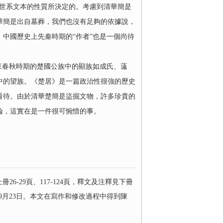
世系文本的性質所決定的。考慮到清華簡是
華簡是出自墓葬，我們也沒有足夠的依據說，
中國歷史上先秦時期的“作者”也是一個尚待
來春秋時期的楚國公族中的顯族如成氏、薳
中的望族。《楚居》是一篇政治性很強的歷史
看待。由於清華楚簡是盜掘文物，許多珍貴的
論，這實在是一件很可惋惜的事。
-29頁、117-124頁，釋文及注釋見下冊
年9月23日。本文在寫作和修改過程中得到陳