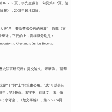
61-165頁，李先生戲言一句見第162頁。這
》，2008年10月22日。
大夫’考—兼論楚國公族的興衰”，原載《文
字古音至近，它們的上古音構擬分別是：
mpanion to Grammata Serica Recensa
.
院歷史語言研究所）提交論文。宋華強，“清華
是“丁”與“土”的筆畫公用。“成”可以是从
99年，第349頁。張守中、郝建文、張小滄，
；李守奎，《楚文字編》，第773-774頁，