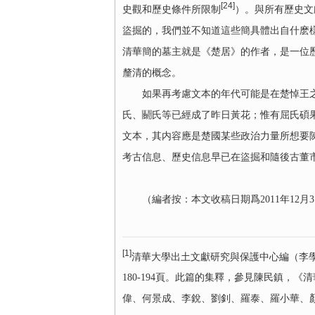
[24]
史觀和歷史條件所限制
）。與所有歷史文
盜掘的，我們並不知道這些簡具體出自什麽
清華簡的墓主就是《楚居》的作者，是一位
釐清的概念。
如果再考慮文本的年代可能是在楚悼王之後
氏、鬬氏等已經成了昨日黃花；惟有屈氏碩
文本，其内容應是楚國某些政治力量所想要
考古信息、歷史信息早已在盜掘和隨後古董
（編者按：本文收稿日期爲2011年12月
[1]
清華大學出土文獻研究與保護中心編（李學勤
180-194頁。此篇的集釋，參見陳民鎮，
偉、何景成、李銳、劉釗、羅泰、羅小華、