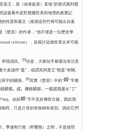
至某王，居（或者徙居）某地”的形式羅列楚
把該篇看作是對楚國世系與地理的真實記
簡的性質和墓主（推測這些竹簡可能出自墓
是《楚居》的作者，“他不僅是一位歷史學
l criticism），並探討這個世系文本可能
。
[5]
簡）即指屈氏。
但是，大家似乎都還沒有注意
者大多讀作“盈”，或謂其與楚王“熊盈”有關。
[6]
名與字的關係。
其實《楚居》中的“
”字應
屬定紐耕部。成，禪紐耕部，一般認爲是从“丁”
M*deŋ。由於
”字不見於傳世古籍，因此我
都相同，只是介音的有無稍有差別。因此它們
，季連和穴熊（即鬻熊）之間，不是按照