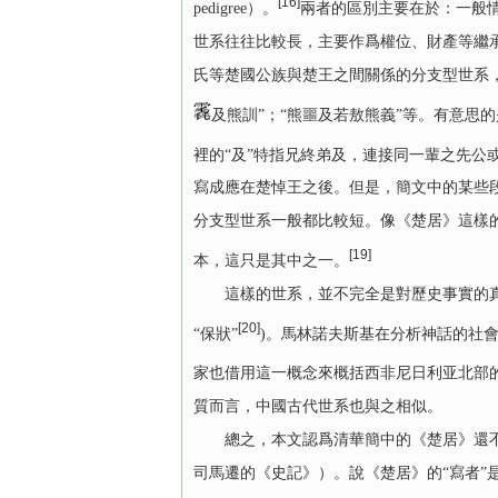
[16]
pedigree）。
兩者的區別主要在於：一般
世系往往比較長，主要作爲權位、財產等繼
氏等楚國公族與楚王之間關係的分支型世系
及熊訓”；“熊噩及若敖熊義”等。有意思
裡的“及”特指兄終弟及，連接同一輩之先公
寫成應在楚悼王之後。但是，簡文中的某些
分支型世系一般都比較短。像《楚居》這樣
[19]
本，這只是其中之一。
這樣的世系，並不完全是對歷史事實的真實記錄
[20]
“保狀”
)。馬林諾夫斯基在分析神話的社會
家也借用這一概念來概括西非尼日利亚北部的
質而言，中國古代世系也與之相似。
總之，本文認爲清華簡中的《楚居》還不能
司馬遷的《史記》）。說《楚居》的“寫者”