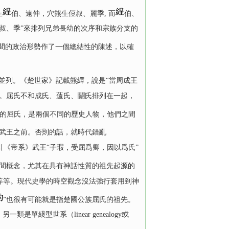
生
伯、遠仲，穴熊生侸叔、麗季, 而
伯、
叔、季”來排列兄弟長幼的次序和宗族分支的
之間的政治形勢作了一個總結性的陳述，以確
並列。《楚世家》記載熊繹，說是“當周成王
物。屈氏不和成氏、薳氏、鬬氏排列在一起，
的屈氏，是兩個不同的歷史人物，他們之間
武王之前。否則的話，就時代錯亂
》引《帝系》武王“子瑕，受屈爲卿，因以爲氏”
間概念，尤其在具有神話性質的祖先起源的
等等。現代史學的時空觀念沒法強行套用到神
”也很有可能就是指楚國公族屈氏的祖先。
類是單綫型世系（linear genealogy或