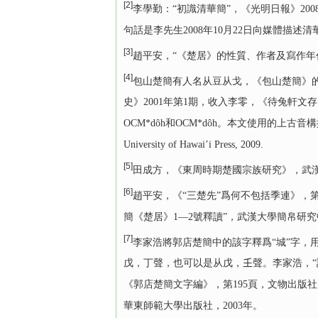
[2]
李學勤：“初識清華簡”，《光明日報》200
句話是李先生2008年10月22日向媒體描述
[3]
趙平安，“《楚居》的性質、作者及寫作年代
[4]
包山楚簡有人名从豆从戈，《包山楚簡》的
史》2001年第1期，收入李零，《待兔軒文存
OCM*dôh和OCM*dôh。本文使用的上古音構擬，參見
University of Hawai’i Press, 2009.
[5]
田成方，《東周時期楚國宗族研究》，武漢
[6]
趙平安，《“三楚先”爲何不包括季連》，第
簡《楚居》1—2號釋讀”，武漢大學簡帛研究中
[7]
李家浩將郭店楚簡中的該字釋爲“城”字，用爲
戊，丁聲，也可以是从戊，𡈼聲。李家浩，“
《郭店楚簡文字編》，第195頁，文物出版社，
華東師範大學出版社，2003年。