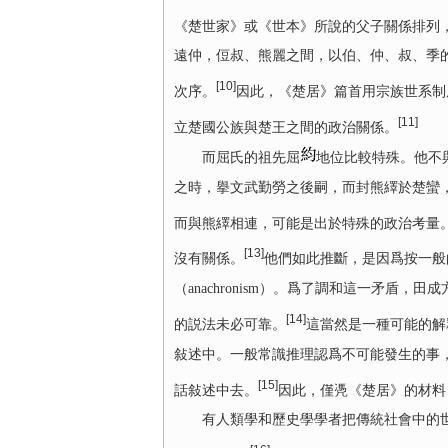
《楚世家》或《世本》所說的父子關係排列
遠仲，侸叔、熊麗之間，以伯、仲、叔、季
[10]
次序。
因此，《楚居》篇首用宗族世系制
[11]
立楚國公族與楚王之間的政治關係。
而屈氏的祖先屈
地位比較特殊。他不
之時，擧文武勤勞之後嗣，而封熊繹於楚蠻
而與熊繹相連，可能是出於特殊的政治考量
[13]
沒有關係。
他們如此推斷，是因爲按一般
（anachronism）。爲了調和這一矛
[14]
的説法未必可靠。
這當然是一種可能的解
敍述中。一般常識推理認爲不可能發生的事
[15]
話敍述中去。
因此，僅凴《楚居》的材料
有人類學和歷史學學者把傳統社會中的世系分爲兩大類：一