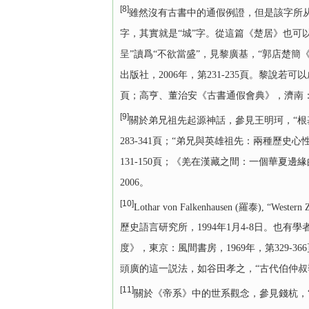
[8]
雖然沒有古書中的通假例證，但是該字所从的
字，其實就是“城”字。從這篇《楚居》也可
呈”讀爲“不欲當盛”，見黎廣基，“郭店楚
出版社，2006年，第231-235頁。黎說
頁；高亨、董治安《古書通假會典》，濟南：
[9]
關於弟兄祖先起源神話，參見王明珂，“根
283-341頁；“弟兄與英雄祖先：兩種歷
131-150頁；《羌在漢藏之間：一個華夏
2006。
[10]
Lothar von Falkenhausen (羅泰), “W
歷史語言研究所，1994年1月4-8日。也
度》，東京：風間書房，1969年，第329-36
頭廣的這一説法，如谷田孝之，“古代伯仲叔季
[11]
關於《帝系》中的世系觀念，參見錢杭，“《