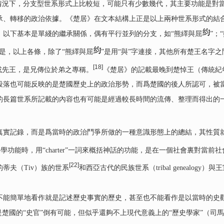
情況下，分支型世系形式上比較短，可能只有少數幾代，其主要功能是對
承、轉移的政治依據。《楚居》在文本結構上正是以上兩种世系形式的結
，以下基本是單綫的繼承關係，偶有平行並列的分支，如“熊繹與屈
”；
的是，以上各條，除了“熊繹與屈
”是用“與”字連接，其他所有楚王名字之
[18]
或先王，是兄傳位於弟之專稱。
《楚居》的記載最晚到楚悼王（傳統紀年公
段落也可能反映的是楚國歷史上的政治形勢，而爲楚國的後人所認可，被當
的長篇世系所記載的內容也有可能是經過較長時間的流傳、整理而得出的
，而是爲當時的政治鬥爭所做的一種意識形態上的總結，其性質就如馬林諾夫
學功能時，用“charter”一詞來概括神話的功能，是在一個社會裏對當前
[22]
蒂夫（Tiv）族的世系
和西亞古代的民族世系（tribal genealogy）與王室世
簡單地看作就是記述歷史事實的歷史，甚至也不能看作是以當時的史觀
是楚國的“史官”倒有可能，但似乎還夠不上現代意義上的“歷史學家”（司