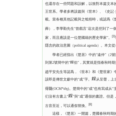
也還存在一些問題和誤解，以致對本篇文本
王世系。學者多將該篇與《世本》、《史記
載。當各種其他記載與之牴牾時，或認爲《
葬），李學勤先生“曾戲言‘這次是挖到了一個歷
[3]
家，而且應該是一位楚國籍的歷史學家”。
隱含的政治意圖（political agend
學者已經指出《楚居》中的“遠仲”（2號簡
到第2號簡中的“
伯”，其實就是指春秋時期
趙平安先生等認爲，《世本》和《楚世家》中
該即是傳世文獻中的“成”字。
从呈聲，上古
得聲(OCM*têŋ)。楚簡中的“成”也有寫成从“
们沒有古書上“
”與“成”通假的書證。但
[8]
古音至近，可以通假替換。
這樣，《楚居》一開篇，楚國春秋時期的四