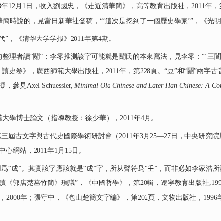
8年12月1日，收入劉國忠，《走近清華簡》，高等教育出版社，2011年，第1
清華簡時說的，見當日新華社發稿，“‘這次是挖到了一個歷史學家’”，《光明日報
”，《清华大学学报》2011年第4期。
整理者讀“鬬”；李零推測該字可能就是鬬氏的本來寫法，見李零：“‘三閭
·讀史卷》，廣西師範大學出版社，2011年，第228頁。“豆”和“鬬”兩
Axel Schuessler,
Minimal Old Chinese and Later Han Chinese: A Co
大學博士論文（指導教授：徐少華），2011年4月。
三屆古文字與古代史國際學術研討會（2011年3月25—27日，中央研究
心網站，2011年1月15日。
“成”。其實該字應該就是“成”字，所从聲符爲“𡈼”，而非必如李家浩所說
讀《郭店楚墓竹簡》瑣議”，《中國哲學》，第20輯，遼寧教育出版社,19
2000年；張守中，《包山楚簡文字編》，第202頁，文物出版社，1996年