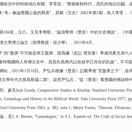
國政治中的特殊地位有關。李零說：“整個春秋時代，屈氏的地位比鬭、
夫’考—兼論楚國公族的興衰”，原載《文史》2001年第1期，收入李零，
84頁，注25。又見李學勤，“論清華簡《楚居》中的古史傳說”，《中國史
大學博士論文（指導教授：徐少華），2011年4月。
子”的“盤庚”不可能是商王盤庚，因爲據《史記·楚世家》季連同產兄弟六
在春秋戰國時人所傳古史中，昆吾氏爲商代以前就早已存在的氏族”，不可
站，2011年1月10日。尹弘兵根據《楚居》記載季連“見盤庚之子”，
古學年代大致爲殷墟二期”。說見尹弘兵，“從《楚居》看楚國的傳說時代
Jack Goody,
Comparative Studies in Kinship
, Stanford University P
n,
Genealogy and History in the Biblical World
. Yale University Press 1977
nford University Press 1962, p. 382, note 1; Meyer Fortes, “Descent, Filiations
. Barnes, “Genealogies,” in A.L. Epstein ed.
The Craft of Social An