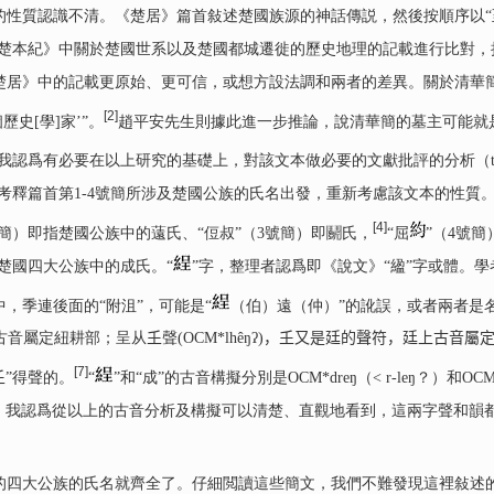
的性質認識不清。《楚居》篇首敍述楚國族源的神話傳説，然後按順序以“
·楚本紀》中關於楚國世系以及楚國都城遷徙的歷史地理的記載進行比對，
楚居》中的記載更原始、更可信，或想方設法調和兩者的差異。關於清華
[2]
史[學]家’”。
趙平安先生則據此進一步推論，說清華簡的墓主可能就
我認爲有必要在以上研究的基礎上，對該文本做必要的文獻批評的分析（textua
a）。本文從考釋篇首第1-4號簡所涉及楚國公族的氏名出發，重新考慮該文本的性質
[4]
）即指楚國公族中的薳氏、“侸叔”（3號簡）即鬬氏，
“屈
”（4號
楚國四大公族中的成氏。“
”字，整理者認爲即《說文》“䋼”字或體。學
，季連後面的“附沮”，可能是“
（伯）遠（仲）”的訛誤，或者兩者是
音屬定紐耕部；呈从𡈼聲(OCM*lhêŋʔ)，𡈼又是廷的聲符，廷上古音
[7]
𡈼”得聲的。
“
”和“成”的古音構擬分別是OCM*dreŋ（< r-leŋ？）和OC
是，我認爲從以上的古音分析及構擬可以清楚、直觀地看到，這兩字聲和韻
大公族的氏名就齊全了。仔細閲讀這些簡文，我們不難發現這裡敍述的