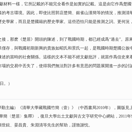
獻材料一樣，它所記載的不能完全看作是如實的記載。這是由它作爲楚國
樣的考古環境。因此，即使比照郭店楚簡、銀雀山漢簡等的情況，推測清
歷史學家，而且是楚國籍的歷史學家。這些恐怕只能是推測之詞。更何況，
，那麽《楚居》開頭的陳述，到了戰國時期，都已經成爲“過去”。原
果僅存，與戰國初期新興的貴族如昭氏和景氏一起，是戰國時期楚國公族
陳述的當時的社會關係。這樣的文本不能不經文獻批評，就當作爲信史來
市場的交易中丟失了，使得我們無法對許多有意思的問題展開進一步的討
3日。）
主編）《清華大學藏戰國竹簡（壹）》（中西書局2010年），圖版見上冊26
《清華簡〈楚居〉集釋》，復旦大學出土文獻與古文字研究中心網站，2011
顏世鉉、晏昌貴、朱淵清等先生的幫助，謹致謝忱。