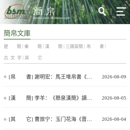
簡帛文庫
楚 簡
秦 簡
漢 簡
三國晉簡
帛 書
古 文 字
其 它
[帛 書] 謝明宏：馬王堆帛書《周易》經傳綴合（二）
2026-08-09
[漢 簡] 李羊：《懸泉漢簡》讀札兩則（二）
2026-08-05
[其 它] 曹旅宁：玉门花海《晋律注》补述
2026-08-04