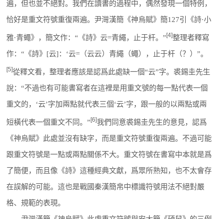
遍，但也並不絕對。我們在讀書的過程中，偶然發現一個特例，
恰好是重文符號重復兩遍。尹灣漢簡《神烏賦》簡127引《詩·小
[4]
雅·青蠅》，簡文作：“《詩》云=青繩，止于杆。”
整理者釋寫
作：“《詩》[云]：‘云=（云云）青繩（蠅），止于杆（？）”。
[5]
從釋文看，整理者應該是認爲此處缺一個“云”字。裘錫圭先生
說：“不過也有可能書寫者在這裡是用重文號的每一點代表一個
重文的，‘云’字加兩點就代表三個‘云’字，跟一般的以兩點或兩
[6]
短橫代表一個重文不同。”
我們同意裘錫圭先生的意見，認爲
《神烏賦》此處並沒有缺字，而是重文符號重復兩遍。不過可能
跟重文符號是一點或兩點關係不大。重文符號在書寫中本就是爲
了簡便，而且像《詩》這種經典文獻，爲眾所熟知，也不太會存
在誤解的可能。這也是戰國秦漢簡帛中標識符號用法不絕對嚴
格、規範的表現。
尹灣漢簡《神烏賦》此處重文符號與安大簡《碩鼠》的三例