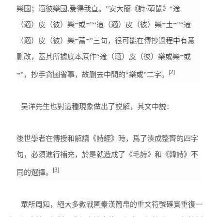
樂國；適彼樂國,爰得我直。”安大簡《詩·碩鼠》“遆
（適）皮（彼）樂=或=”“遆（適）皮（彼）樂=土=”“遆
（適）皮（彼）樂=蒿=”三句，很可能在傳抄過程中有意
删改，蓋其所據底本原作“遆（適）皮（彼）樂或樂=或
[2]
=”，抄手貪圖省事，故删去中間的“樂或”二字。
吴洋先生也對這種現象做出了説解，其文中説：
後世學者在傳授和解讀《詩經》時，爲了湊成整齊的四字
句，必須進行補充，於是就造成了《毛詩》和《韓詩》不
[3]
同的選擇。
眾所周知，絕大多數戰國秦漢簡帛的重文符號確實重復一