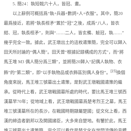
5. 簡24：執短戟六十人，皆冠、畫。
以上辭例可概括爲“執+兵器+數詞+人+衣服”。其中，簡20
最爲接近，若將“執長桱矛”置於“冠”之後，成爲“八人，皆衣
紺、冠，執長桱矛”，則與“……二人，皆玄備、觟冠，執……”
幾乎完全一致。據此，武王墩出土的這枚遣策簡，完全可以歸入
田天所討論的“偶人簡”。田天曾“根據記録構成的方式”，而“將
馬王堆 M3 偶人簡分爲三類”，並將簡20歸入“記偶人執物、衣
[15]
飾”的“第二類”，即“以手執物品或衣飾區別偶人身份”。
換個
角度來說，馬王堆三號墓出土遣策，是對武王墩戰國遣策的繼
承。從時代上看，武王墩戰國墓所處的時代，要比馬王堆三號西
漢墓早70年；從地域上看，武王墩戰國墓爲楚考烈王之墓，馬王
堆三號漢墓所在的長沙，在戰國時期隸屬楚國；從文化上看，西
漢的締造者劉邦以及開國諸臣，大多來自楚地。有鑒於此，馬王
堆三號墓出土遣策簡，完全可以看作是楚文化在世間流傳的具體