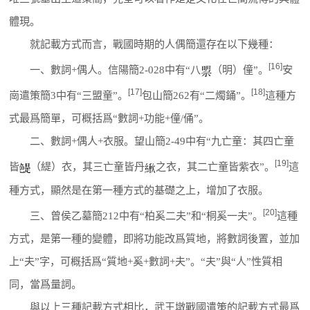
體現。
就記載方式而言，戰國時期的人偶簡還存在以下幾種：
[16]
一、數詞+偶人。信陽簡2-028中有“八
（明）僮”。
安
[17]
[18]
崗遣策簡3中有“三盟童”。
包山簡262有“二燭銿”。
這種方
式最爲簡單，可概括爲“數詞+功能+僮/俑”。
二、數詞+偶人+衣服。望山簡2-49中有“九亡童：其四亡童
[19]
皆
（緹）衣，其三亡童皆丹
之衣，其二亡童皆紫衣”。
這
種方式，顯然是在第一種方式的基礎之上，增加了衣服。
[20]
三、曾侯乙墓簡212中有“柏奚二夫”和“桐奚一夫”。
這種
方式，是第一種的變體，即將功能改爲質地，將數詞後置，並加
上“夫”字，可概括爲“質地+奚+數詞+夫”。“夫”與“人”性質相
同，當爲量詞。
與以上三種記載方式相比，武王墩戰國遣策的記載方式最爲