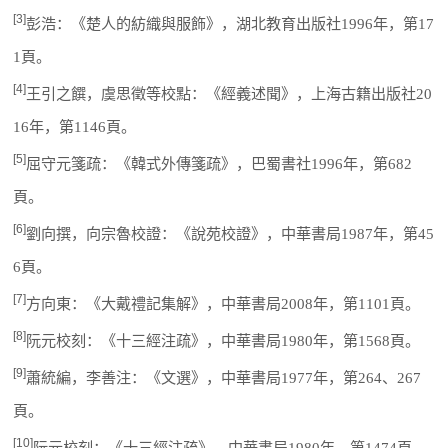
[3]
彭浩：《楚人的紡織與服飾》，湖北教育出版社1996年，第17
1頁。
[4]
王引之饌，虞思徵等校點：《經義述聞》，上海古籍出版社20
16年，第1146頁。
[5]
屈守元箋疏：《韓式外傳箋疏》，巴蜀書社1996年，第682
頁。
[6]
劉向撰，向宗魯校證：《說苑校證》，中華書局1987年，第45
6頁。
[7]
方向東：《大戴禮記集解》，中華書局2008年，第1101頁。
[8]
阮元校刻：《十三經注疏》，中華書局1980年，第1568頁。
[9]
蕭統編，李善注：《文選》，中華書局1977年，第264、267
頁。
[10]
阮元校刻：《十三經注疏》，中華書局1980年，第1474頁。