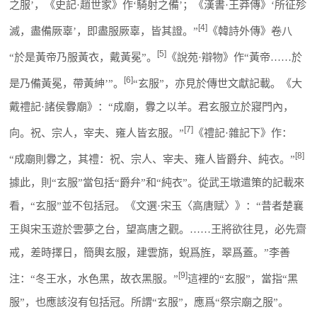
之服’，《史記·趙世家》作‘騎射之備’；《漢書·王莽傳》‘所征殄
[4]
滅，盡備厥辜’，即盡服厥辜，皆其證。”
《韓詩外傳》卷八
[5]
“於是黃帝乃服黃衣，戴黃冕”。
《說苑·辯物》作“黃帝……於
[6]
是乃備黃冕，帶黃紳’”。
“玄服”，亦見於傳世文獻記載。《大
戴禮記·諸侯釁廟》：“成廟，釁之以羊。君玄服立於寢門內，
[7]
向。祝、宗人，宰夫、雍人皆玄服。”
《禮記·雜記下》作：
[8]
“成廟則釁之，其禮：祝、宗人、宰夫、雍人皆爵弁、純衣。”
據此，則“玄服”當包括“爵弁”和“純衣”。從武王墩遣策的記載來
看，“玄服”並不包括冠。《文選·宋玉〈高唐赋〉》：“昔者楚襄
王與宋玉遊於雲夢之台，望高唐之觀。……王將欲往見，必先齋
戒，差時擇日，簡輿玄服，建雲旆，蜺爲旌，翠爲蓋。”李善
[9]
注：“冬王水，水色黑，故衣黑服。”
這裡的“玄服”，當指“黑
服”，也應該沒有包括冠。所謂“玄服”，應爲“祭宗廟之服”。