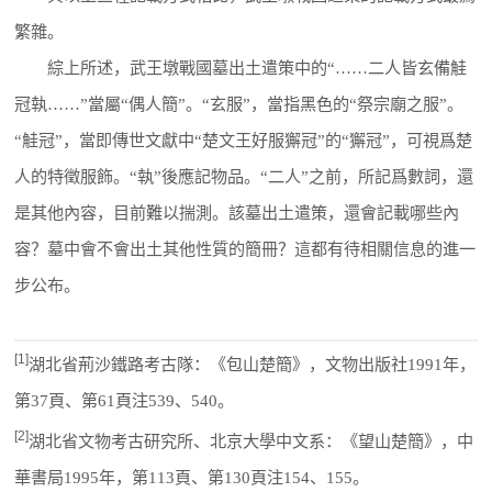
繁雜。
綜上所述，武王墩戰國墓出土遣策中的“……二人皆玄備觟
冠執……”當屬“偶人簡”。“玄服”，當指黑色的“祭宗廟之服”。
“觟冠”，當即傳世文獻中“楚文王好服獬冠”的“獬冠”，可視爲楚
人的特徵服飾。“執”後應記物品。“二人”之前，所記爲數詞，還
是其他內容，目前難以揣測。該墓出土遣策，還會記載哪些內
容？墓中會不會出土其他性質的簡冊？這都有待相關信息的進一
步公布。
[1]
湖北省荊沙鐵路考古隊：《包山楚簡》，文物出版社1991年，
第37頁、第61頁注539、540。
[2]
湖北省文物考古研究所、北京大學中文系：《望山楚簡》，中
華書局1995年，第113頁、第130頁注154、155。