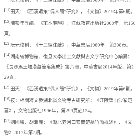
[11]
田天：《西漢遣策“偶人簡”研究》，《文物》2019年第6期。
[12]
陳彭年等編：《宋本廣韻》，江蘇教育出版社2008年，第156
頁。
[13]
阮元校刻：《十三經注疏》，中華書局1980年，第308頁。
[14]
湖南省博物館、復旦大學出土文獻與古文字研究中心編纂：
《長沙馬王堆漢墓簡帛集成》第六冊，中華書局2014年版，第2
29頁。
[15]
田天：《西漢遣策“偶人簡”研究》，《文物》2019年第6期。
[16]
按：相關釋文參湖北省文物考古研究所：《江陵望山沙冢楚
墓》，文物出版社1996年，第299頁註124。
[17]
劉國勝、胡雅麗：《湖北老河口安崗楚墓竹簡概述》，《文
物》2017年第7期。