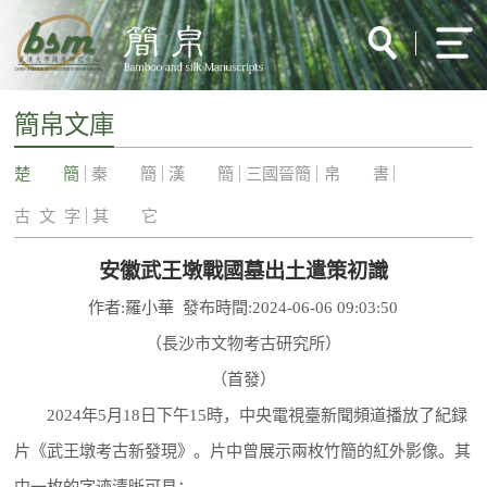
簡帛文庫
楚 簡
秦 簡
漢 簡
三國晉簡
帛 書
古 文 字
其 它
安徽武王墩戰國墓出土遣策初識
作者:羅小華 發布時間:2024-06-06 09:03:50
（長沙市文物考古研究所）
（首發）
2024年5月18日下午15時，中央電視臺新聞頻道播放了紀録
片《武王墩考古新發現》。片中曾展示兩枚竹簡的紅外影像。其
中一枚的字迹清晰可見：