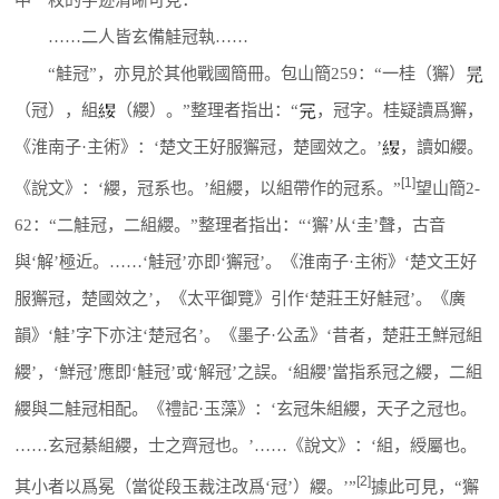
……二人皆玄備觟冠執……
“觟冠”，亦見於其他戰國簡冊。包山簡259：“一桂（獬）
（冠），組
（纓）。”整理者指出：“
，冠字。桂疑讀爲獬，
《淮南子·主術》：‘楚文王好服獬冠，楚國效之。’
，讀如纓。
[1]
《說文》：‘纓，冠系也。’組纓，以組帶作的冠系。”
望山簡2-
62：“二觟冠，二組纓。”整理者指出：“‘獬’从‘圭’聲，古音
與‘解’極近。……‘觟冠’亦即‘獬冠’。《淮南子·主術》‘楚文王好
服獬冠，楚國效之’，《太平御覽》引作‘楚莊王好觟冠’。《廣
韻》‘觟’字下亦注‘楚冠名’。《墨子·公孟》‘昔者，楚莊王鮮冠組
纓’，‘鮮冠’應即‘觟冠’或‘解冠’之誤。‘組纓’當指系冠之纓，二組
纓與二觟冠相配。《禮記·玉藻》：‘玄冠朱組纓，天子之冠也。
……玄冠綦組纓，士之齊冠也。’……《說文》：‘組，綬屬也。
[2]
其小者以爲冕（當從段玉裁注改爲‘冠’）纓。’”
據此可見，“獬