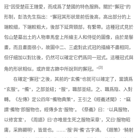
冠”因受楚莊王鐘愛，而成爲了楚國的特色服飾。關於“獬冠”的
形制，彭浩先生指出：“獬冠其形狀是前低後高，高出部分的上
端較細，下端較粗大，後部下延齊頸部，有繫帶。這種冠式見於
包山楚墓出土的人物車馬奩上所繪主人和侍從的圖像，由於是䰍
畫，而且畫面很小，故圖中二、三處對此式冠的描繪不盡相同，
但仔細加以對比後，仍然可以確定它們爲同一冠式。這種冠式與
[3]
角的形狀相似，或許是古籍中所說到的獬冠。”
在確定“獬冠”之後，其前的“玄備”也就可以確定了，當讀爲
“玄服”。“備”，之部並紐；“服”，職部並紐。之、職爲陰、入對
轉。《左傳》定公四年“備物典策”，王引之《經義述聞》：“竊
謂‘備物’即服物也，經傳多言‘服物’。《祭義》曰：‘以具服物，
以修宮室’，《周語》曰‘亦唯是生死之服物采章’，又曰‘服物昭
庸，采飾顯明’，皆是也。……‘服’與‘備’古字通。《趙策》‘騎射