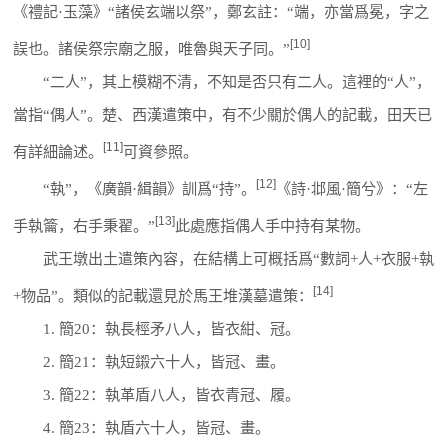
《禮記·玉藻》“諸侯玄端以祭”，鄭玄註：“端，亦當爲冕，字之
[10]
誤也。諸侯祭宗廟之服，唯魯與天子同。”
“二人”，其上模糊不清，不知是否只有二人。這裡的“人”，
當指“偶人”。楚、西漢遣策中，有不少關於偶人的記載，田天已
[11]
有詳細論述。
可資參照。
[12]
“執”，《廣韻·緝韻》訓爲“持”。
《詩·邶風·簡兮》：“左
[13]
手執籥，右手秉翟。”
此處應指偶人手中持有某物。
武王墩出土遣策內容，在結構上可概括爲“數詞+人+衣服+執
[14]
+物品”。類似的記載還見於馬王堆漢墓遣策：
1. 簡20：執長桱矛八人，皆衣紺、冠。
2. 簡21：執短鎩六十人，皆冠、畫。
3. 簡22：執革盾八人，皆衣青冠、履。
4. 簡23：執盾六十人，皆冠、畫。