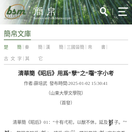
簡帛文庫
楚 簡
秦 簡
漢 簡
三國晉簡
帛 書
古 文 字
其 它
清華簡《昭后》用爲“孽”之“囓”字小考
作者:薛培武 發布時間:2025-01-02 15:30:41
（山東大學文學院）
（首發）
清華簡《昭后》01：“十有弌祀，以猷不休，延及
子。”“
[1]