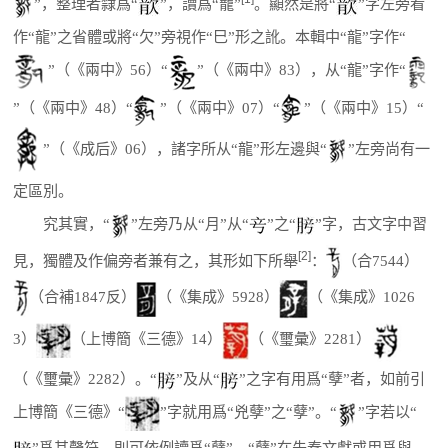
”，整理者隸爲“
”，讀爲“寵”
。顯然是將“
”字左旁看
作“龍”之省體或將“欠”旁視作“巳”形之訛。本輯中“龍”字作“
”（《兩中》56）“
”（《兩中》83），从“龍”字作“
”（《兩中》48）“
”（《兩中》07）“
”（《兩中》15）“
”（《成后》06），諸字所从“龍”形左邊與“
”左旁尚有一
定區別。
究其實，“
”左旁乃从“月”从“
”之“
”字，古文字中習
[2]
見，獨體及作偏旁者兼有之，其形如下所舉
：
（合7544）
（合補1847反）
（《集成》5928）
（《集成》1026
3）
（上博簡《三德》14）
（《璽彙》2281）
（《璽彙》2282）。“
”及从“
”之字有用爲“孽”者，如前引
上博簡《三德》“
”字就用爲“兇孽”之“孽”。“
”字若以“
”爲其聲符，則可依例讀爲“孽”。“孽”在先秦文獻或用爲與