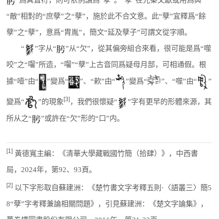
“敵”相對的“庶孽”之“孽”，施於此不合文意。此“孽”宜釋爲“餘
孽”之“孽”，意爲“胄胤”，簡文“延及孽子”可謂文從字順。
“
”字从“
”从“欠”，從其偏旁組合來看，很可能是爲“噬
咬”之“囓”所造，“囓”“孽”上古音同爲疑母月部，可相通假。根
據“噎”由“
”變爲“
”、“欶”由“
”變爲“
”、“噬”由“
”
[3]
變爲“
”的現象
，我們很懷疑“
”字有更早的形體來源，其
所从之“
”或許在“欠”形的“口”内。
[1]
黃德寬主編：《清華大學藏戰國竹簡（拾肆）》，中西書
局，2024年，第92、93頁。
[2]
以下字形取自蘇建洲：《楚竹書文字考釋五則·〈語叢三〉簡5
8“孽”字考釋兼論相關問題》，引見蘇建洲：《楚文字論集》，