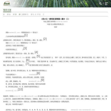
簡帛文庫
楚 簡
秦 簡
漢 簡
三國晉簡
帛 書
古 文 字
其 它
《長沙五一廣場東漢簡牘》綴合（三）
作者:汪蓉蓉 發布時間:2019-06-04 15:00:35
（中國人民大學歷史學院博士生）
（首發）
簡牘2010CWJ1③：214-2（整理簡號為四六一）釋文如下：
[1]
〼言奉羌种尊充漢就豊廣職事惶恐
[2]
該簡牘為木兩行，但釋文僅在第一行。殘存簡牘長12.2釐米，寬3.2釐米。
簡牘200CWJ1③：258-2（整理簡號為五一〇）釋文如下：
送吏刺船上下者盡力實核有異復〼
[3]
叩頭死罪死罪敢言之 〼
[4]
該簡牘同樣為木兩行，殘存部分長11.5釐米，寬3.2釐米。
[5]
從內容看，簡牘200CWJ1③：258-2載“刺船”，指撐船。
《史記·陳丞相世家》言：（陳平）“渡河，船人見其美丈夫獨行，疑其亡將，要中當有金玉寶器，目之，欲殺平。平恐，乃
[6]
解衣躶而佐
刺船。船人知其無有，乃止。”
又作“刺舩”，《漢書·賈誼列傳》載：“若夫經制不定，是猶度江河亡維楫，中流而遇風波，舩必覆矣。可為長太息者此也。”顏師古註曰“維所以
[7]
繫舩，楫所以刺舩也。詩曰‘紼縭維之’。”
“盡力實核有異復”多見於文書結語部分，如：
蒙闊略，盡力考實，辤有增異正處言。真、歆、賜職事惶恐叩頭死罪敢言之。
[8]
守右尉追豫章劫人□ 2010CWJl①:l
監實當從。今始春當遝召證左，請且以見罪正誧法，起秋實核，有異復
[9]
處言。謹傅、朗議解左。唯。 2010CWJ1③：201-6
寳，謹已劾，盡力廣設方略，陰微求捕，嵩必得爲故，推辟何充倉等還實
核，辤有增異正處復言。奉、配、寳惶恐叩頭死罪死罪敢言之
[10]
2010CWJ1③：261-5
根據辭例，與簡牘200CWJ1③：258-2與2010CWJ1③：214-2茬口處釋文相似者如“辤有增異正處言”、“有異復處言”、“辤有增異正處復言”。經綴合之後，原釋文尚存有“有異復”、“言”，比較
以上書式可見，這裏疑其完整釋文應為“有異復處言”。從圖版看，簡牘200CWJ1③：258-2與2010CWJ1③：214-2在茬口處尚尚缺一“處”字。最後，從整體看，兩枚簡牘書式相同，材質、筆
跡亦相近，上、下綴合之後總長為23.7釐米左右，與其他類似文書簡牘長度基本相同，故將此兩簡綴合在一起應是無誤的。
綴合之後，可將原釋文句讀如下：
送吏刺船上下者，盡力實核，有異復處言。奉、羌、种、尊、充、漢、就、豊、廣職事惶恐叩頭死罪死罪敢言之。 200CWJ1③：258-2+2010CWJ1③：214-2