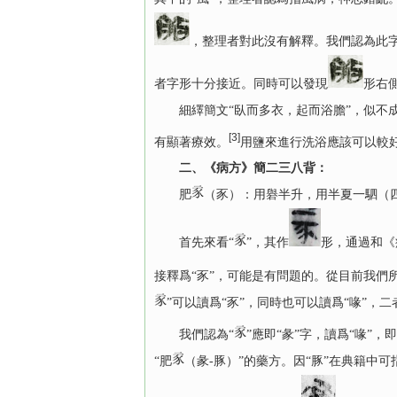
，整理者對此沒有解釋。我們認為此字
者字形十分接近。同時可以發現
形右
細繹簡文“臥而多衣，起而浴膽”，似不成辭
[3]
有顯著療效。
用鹽來進行洗浴應該可以較
二、《病方》簡二三八背：
肥
（豕）：用礜半升，用半夏一駟（
首先來看“
”，其作
形，通過和《
接釋爲“豕”，可能是有問題的。從目前我們
”可以讀爲“豕”，同時也可以讀爲“喙”
我們認為“
”應即“彖”字，讀爲“喙”，
“肥
（彖-豚）”的藥方。因“豚”在典籍中