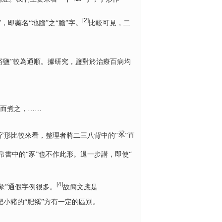
[2]
”，即藥名“地膽”之“膽”字。
比較可見，二
浴鹽”較為通順。據研究，鹽對於治療百病均
伐而煮之，……
字形比較來看，整理者將二三八背中的“
”直
帛書中的“豕”也不作此形。退一步講，即使“
[4]
“彖”通假字例很多。
故簡文應是
肥小豬的“肥豯”方有一定的區別。