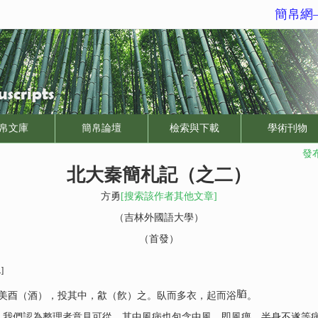
簡帛網
帛文庫
簡帛論壇
檢索與下載
學術刊物
發布
北大秦簡札記（之二）
方勇
[搜索該作者其他文章]
（吉林外國語大學）
（首發）
1]
美酉（酒），投其中，㱃（飮）之。臥而多衣，起而浴
。
。我們認為整理者意見可從，其中風病也包含中風，即風痹、半身不遂等