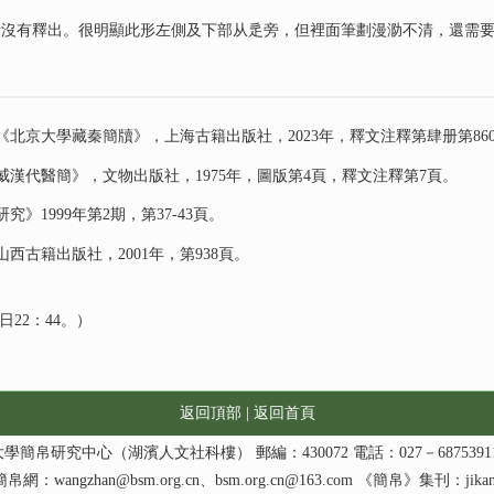
者沒有釋出。很明顯此形左側及下部从辵旁，但裡面筆劃漫泐不清，還需
京大學藏秦簡牘》，上海古籍出版社，2023年，釋文注釋第肆册第860
漢代醫簡》，文物出版社，1975年，圖版第4頁，釋文注釋第7頁。
1999年第2期，第37-43頁。
古籍出版社，2001年，第938頁。
22：44。）
返回頂部
|
返回首頁
研究中心（湖濱人文社科樓） 郵編：430072 電話：027－68753911 郵箱：po
簡帛網：
wangzhan@bsm.org.cn
、
bsm.org.cn@163.com
《簡帛》集刊：
jika