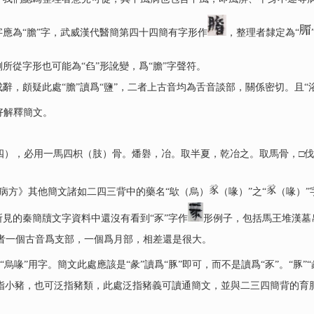
應為“膽”字，武威漢代醫簡第四十四簡有字形作
，整理者隸定為“
側所從字形也可能為“臽”形訛變，爲“膽”字聲符。
，頗疑此處“膽”讀爲“鹽”，二者上古音均為舌音談部，關係密切。且“
好解釋簡文。
四），必用一馬四枳（肢）骨。燔礜，冶。取半夏，乾冶之。取馬骨，□
病方》其他簡文諸如二四三背中的藥名“歍（烏）
（喙）”之“
（喙）”
所見的秦簡牘文字資料中還沒有看到“豕”字作
形例子，包括馬王堆漢墓
，二者一個古音爲支部，一個爲月部，相差還是很大。
即“烏喙”用字。簡文此處應該是“彖”讀爲“豚”即可，而不是讀爲“豕”。“豚”
可指小豬，也可泛指豬類，此處泛指豬義可讀通簡文，並與二三四簡背的育