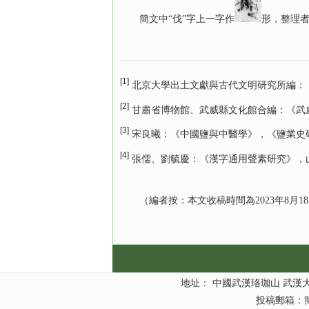
簡文中“伐”字上一字作
形，整理
[1]
北京大學出土文獻與古代文明研究所編：《北
[2]
甘肅省博物館、武威縣文化館合編：《武威
[3]
宋良曦：《中國鹽與中醫學》，《鹽業史研究》
[4]
張儒、劉毓慶：《漢字通用聲素研究》，山西
（編者按：本文收稿時間為2023年8月18日
地址： 中國武漢珞珈山 武漢大學簡帛
投稿郵箱：