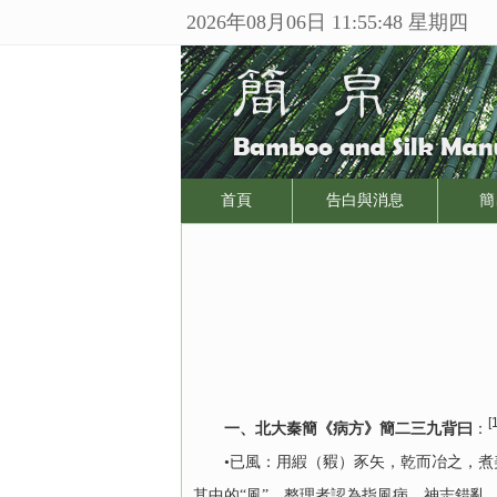
2026年08月06日 11:55:48 星期四
首頁
告白與消息
簡
[
一、北大秦簡《病方》簡二三九背曰
：
•已風：用縀（豭）豕矢，乾而冶之，煮
其中的“風”，整理者認為指風病，神志錯亂